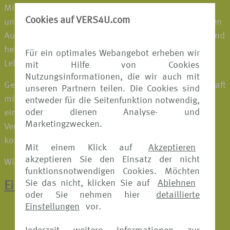
Mit unseren innovativen Produkten unterstützen wir
Cookies auf VERS4U.com
unsere Business-Partner bei einer zukunftsorientierten
Ausrichtung ihres Produkt- und Leistungsportfolios und
helfen den Endkunden weltweit in schwierigen
Für ein optimales Webangebot erheben wir
Lebenssituationen – zu Hause und unterwegs.
mit Hilfe von Cookies
Nutzungsinformationen, die wir auch mit
Gemeinsam und durch die Verbindung von Leidenschaft
unseren Partnern teilen. Die Cookies sind
mit fortschrittlichem Know-how schaffen wir
entweder für die Seitenfunktion notwendig,
oder dienen Analyse- und
einzigartige, kundenzentrierte B2B2C-Lösungen, die
Marketingzwecken.
Versicherung, Assistance und hochwertige Services
kombinieren für mehr Sicherheit und Lebensqualität.
Mit einem Klick auf
Akzeptieren
akzeptieren Sie den Einsatz der nicht
Wir schützen, was wichtig ist, wenn es wichtig ist
funktionsnotwendigen Cookies. Möchten
Sie das nicht, klicken Sie auf
Ablehnen
Ein Klick zur Online-Schadenmeldung
oder Sie nehmen hier
detaillierte
Einstellungen
vor.