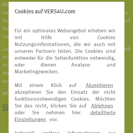
Mit unseren innovativen Produkten unterstützen wir
Cookies auf VERS4U.com
unsere Business-Partner bei einer zukunftsorientierten
Ausrichtung ihres Produkt- und Leistungsportfolios und
helfen den Endkunden weltweit in schwierigen
Für ein optimales Webangebot erheben wir
Lebenssituationen – zu Hause und unterwegs.
mit Hilfe von Cookies
Nutzungsinformationen, die wir auch mit
Gemeinsam und durch die Verbindung von Leidenschaft
unseren Partnern teilen. Die Cookies sind
mit fortschrittlichem Know-how schaffen wir
entweder für die Seitenfunktion notwendig,
oder dienen Analyse- und
einzigartige, kundenzentrierte B2B2C-Lösungen, die
Marketingzwecken.
Versicherung, Assistance und hochwertige Services
kombinieren für mehr Sicherheit und Lebensqualität.
Mit einem Klick auf
Akzeptieren
akzeptieren Sie den Einsatz der nicht
Wir schützen, was wichtig ist, wenn es wichtig ist
funktionsnotwendigen Cookies. Möchten
Sie das nicht, klicken Sie auf
Ablehnen
Ein Klick zur Online-Schadenmeldung
oder Sie nehmen hier
detaillierte
Einstellungen
vor.