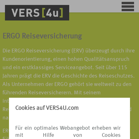
ERGO Reiseversicherung
Die ERGO Reiseversicherung (ERV) überzeugt durch ihre
Kundenorientierung, einen hohen Qualitätsanspruch
und ein erstklassiges Serviceangebot. Seit über 115
Jahren prägt die ERV die Geschichte des Reiseschutzes.
Als Unternehmen der ERGO gehört sie weltweit zu den
führenden Reiseversicherern. Mit seinem
internationalen Netzwerk sorgt der Spezialist für
Cookies auf VERS4U.com
Reiseschutz dafür, dass die Kunden vor, während und
nach einer Reise optimal betreut werden.
Für ein optimales Webangebot erheben wir
ERGO gehört zur Munich Re, einem der weltweit
mit Hilfe von Cookies