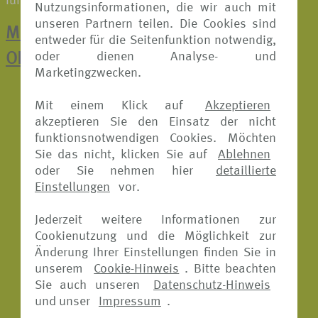
führenden Rückversicherer und Risikoträger.
Nutzungsinformationen, die wir auch mit
unseren Partnern teilen. Die Cookies sind
Mit einem Klick zur Schadenmeldung:
entweder für die Seitenfunktion notwendig,
oder dienen Analyse- und
ONLINE-FORMULARE
Marketingzwecken.
Mit einem Klick auf
Akzeptieren
akzeptieren Sie den Einsatz der nicht
funktionsnotwendigen Cookies. Möchten
Sie das nicht, klicken Sie auf
Ablehnen
oder Sie nehmen hier
detaillierte
Einstellungen
vor.
Jederzeit weitere Informationen zur
Cookienutzung und die Möglichkeit zur
Änderung Ihrer Einstellungen finden Sie in
unserem
Cookie-Hinweis
. Bitte beachten
Sie auch unseren
Datenschutz-Hinweis
und unser
Impressum
.