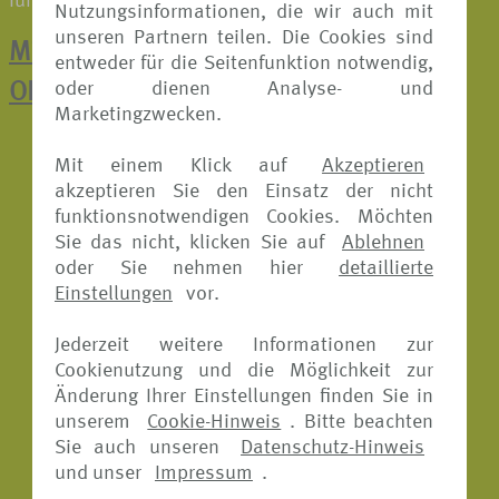
führenden Rückversicherer und Risikoträger.
Nutzungsinformationen, die wir auch mit
unseren Partnern teilen. Die Cookies sind
Mit einem Klick zur Schadenmeldung:
entweder für die Seitenfunktion notwendig,
oder dienen Analyse- und
ONLINE-FORMULARE
Marketingzwecken.
Mit einem Klick auf
Akzeptieren
akzeptieren Sie den Einsatz der nicht
funktionsnotwendigen Cookies. Möchten
Sie das nicht, klicken Sie auf
Ablehnen
oder Sie nehmen hier
detaillierte
Einstellungen
vor.
Jederzeit weitere Informationen zur
Cookienutzung und die Möglichkeit zur
Änderung Ihrer Einstellungen finden Sie in
unserem
Cookie-Hinweis
. Bitte beachten
Sie auch unseren
Datenschutz-Hinweis
und unser
Impressum
.