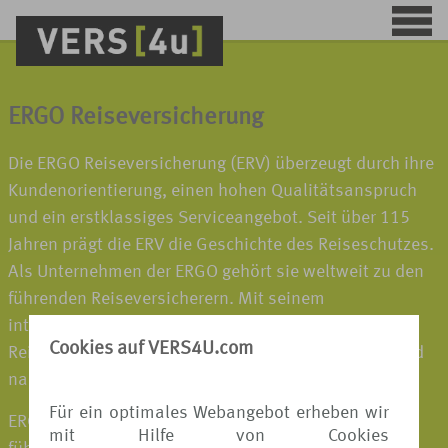
ERGO Reiseversicherung
Die ERGO Reiseversicherung (ERV) überzeugt durch ihre
Kundenorientierung, einen hohen Qualitätsanspruch
und ein erstklassiges Serviceangebot. Seit über 115
Jahren prägt die ERV die Geschichte des Reiseschutzes.
Als Unternehmen der ERGO gehört sie weltweit zu den
führenden Reiseversicherern. Mit seinem
internationalen Netzwerk sorgt der Spezialist für
Cookies auf VERS4U.com
Reiseschutz dafür, dass die Kunden vor, während und
nach einer Reise optimal betreut werden.
Für ein optimales Webangebot erheben wir
ERGO gehört zur Munich Re, einem der weltweit
mit Hilfe von Cookies