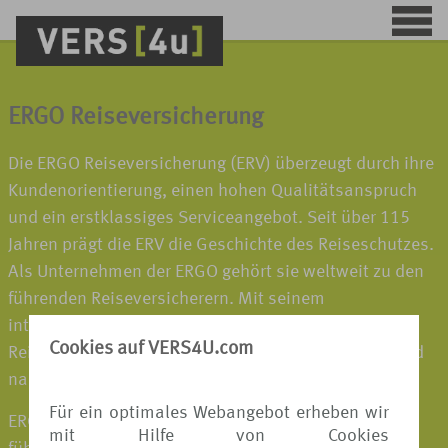
ERGO Reiseversicherung
Die ERGO Reiseversicherung (ERV) überzeugt durch ihre
Kundenorientierung, einen hohen Qualitätsanspruch
und ein erstklassiges Serviceangebot. Seit über 115
Jahren prägt die ERV die Geschichte des Reiseschutzes.
Als Unternehmen der ERGO gehört sie weltweit zu den
führenden Reiseversicherern. Mit seinem
internationalen Netzwerk sorgt der Spezialist für
Cookies auf VERS4U.com
Reiseschutz dafür, dass die Kunden vor, während und
nach einer Reise optimal betreut werden.
Für ein optimales Webangebot erheben wir
ERGO gehört zur Munich Re, einem der weltweit
mit Hilfe von Cookies