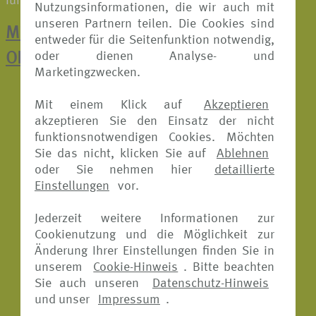
führenden Rückversicherer und Risikoträger.
Nutzungsinformationen, die wir auch mit
unseren Partnern teilen. Die Cookies sind
Mit einem Klick zur Schadenmeldung:
entweder für die Seitenfunktion notwendig,
oder dienen Analyse- und
ONLINE-FORMULARE
Marketingzwecken.
Mit einem Klick auf
Akzeptieren
akzeptieren Sie den Einsatz der nicht
funktionsnotwendigen Cookies. Möchten
Sie das nicht, klicken Sie auf
Ablehnen
oder Sie nehmen hier
detaillierte
Einstellungen
vor.
Jederzeit weitere Informationen zur
Cookienutzung und die Möglichkeit zur
Änderung Ihrer Einstellungen finden Sie in
unserem
Cookie-Hinweis
. Bitte beachten
Sie auch unseren
Datenschutz-Hinweis
und unser
Impressum
.