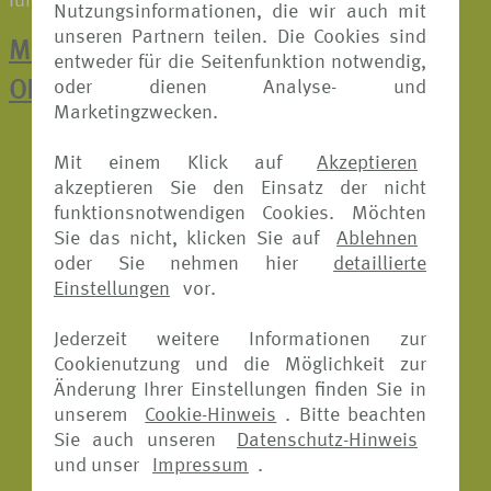
führenden Rückversicherer und Risikoträger.
Nutzungsinformationen, die wir auch mit
unseren Partnern teilen. Die Cookies sind
Mit einem Klick zur Schadenmeldung:
entweder für die Seitenfunktion notwendig,
oder dienen Analyse- und
ONLINE-FORMULARE
Marketingzwecken.
Mit einem Klick auf
Akzeptieren
akzeptieren Sie den Einsatz der nicht
funktionsnotwendigen Cookies. Möchten
Sie das nicht, klicken Sie auf
Ablehnen
oder Sie nehmen hier
detaillierte
Einstellungen
vor.
Jederzeit weitere Informationen zur
Cookienutzung und die Möglichkeit zur
Änderung Ihrer Einstellungen finden Sie in
unserem
Cookie-Hinweis
. Bitte beachten
Sie auch unseren
Datenschutz-Hinweis
und unser
Impressum
.