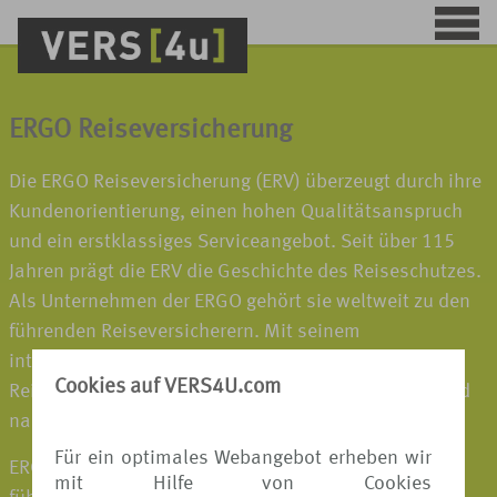
ERGO Reiseversicherung
Die ERGO Reiseversicherung (ERV) überzeugt durch ihre
Kundenorientierung, einen hohen Qualitätsanspruch
und ein erstklassiges Serviceangebot. Seit über 115
Jahren prägt die ERV die Geschichte des Reiseschutzes.
Als Unternehmen der ERGO gehört sie weltweit zu den
führenden Reiseversicherern. Mit seinem
internationalen Netzwerk sorgt der Spezialist für
Cookies auf VERS4U.com
Reiseschutz dafür, dass die Kunden vor, während und
nach einer Reise optimal betreut werden.
Für ein optimales Webangebot erheben wir
ERGO gehört zur Munich Re, einem der weltweit
mit Hilfe von Cookies