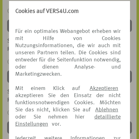
Cookies auf VERS4U.com
(PDF, 43 KB)
DOWNLOAD >
Für ein optimales Webangebot erheben wir
mit Hilfe von Cookies
SCHADENANZEIGE
Nutzungsinformationen, die wir auch mit
REISEGEPÄCK-VERSICHERUNG
unseren Partnern teilen. Die Cookies sind
entweder für die Seitenfunktion notwendig,
(PDF, 101 KB)
oder dienen Analyse- und
Marketingzwecken.
DOWNLOAD >
Mit einem Klick auf
Akzeptieren
SCHADENANZEIGE
akzeptieren Sie den Einsatz der nicht
REISEKRANKEN-VERSICHERUNG
funktionsnotwendigen Cookies. Möchten
Sie das nicht, klicken Sie auf
Ablehnen
(PDF, 91 KB)
oder Sie nehmen hier
detaillierte
Einstellungen
vor.
DOWNLOAD >
Jederzeit weitere Informationen zur