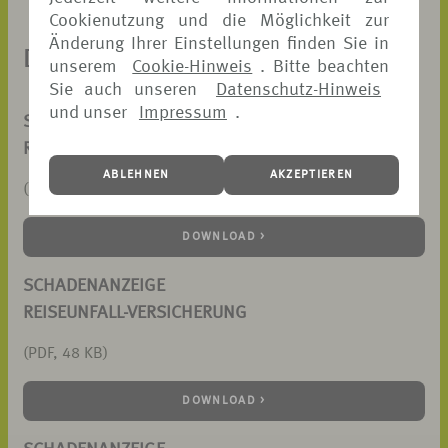
Cookienutzung und die Möglichkeit zur
Änderung Ihrer Einstellungen finden Sie in
DOKUMENTE ZUM DOWNLOAD
unserem
Cookie-Hinweis
. Bitte beachten
Sie auch unseren
Datenschutz-Hinweis
und unser
Impressum
.
SCHADENANZEIGE
REISERÜCKTRITTS-VERSICHERUNG
ABLEHNEN
AKZEPTIEREN
(PDF, 73 KB)
DOWNLOAD >
SCHADENANZEIGE
REISEUNFALL-VERSICHERUNG
(PDF, 48 KB)
DOWNLOAD >