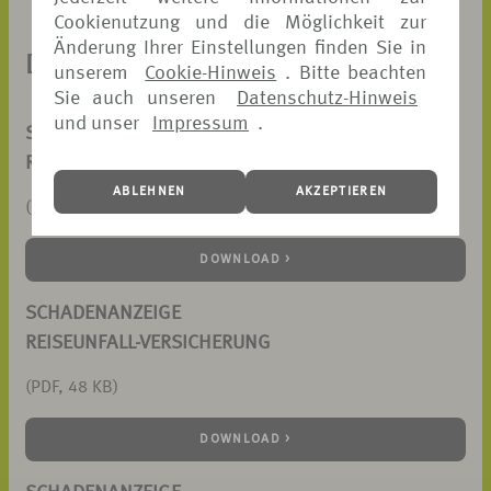
Cookienutzung und die Möglichkeit zur
Änderung Ihrer Einstellungen finden Sie in
DOKUMENTE ZUM DOWNLOAD
unserem
Cookie-Hinweis
. Bitte beachten
Sie auch unseren
Datenschutz-Hinweis
und unser
Impressum
.
SCHADENANZEIGE
REISERÜCKTRITTS-VERSICHERUNG
ABLEHNEN
AKZEPTIEREN
(PDF, 73 KB)
DOWNLOAD >
SCHADENANZEIGE
REISEUNFALL-VERSICHERUNG
(PDF, 48 KB)
DOWNLOAD >