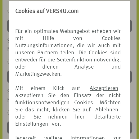
Cookies auf VERS4U.com
(PDF, 43 KB)
DOWNLOAD >
Für ein optimales Webangebot erheben wir
mit Hilfe von Cookies
SCHADENANZEIGE
Nutzungsinformationen, die wir auch mit
REISEGEPÄCK-VERSICHERUNG
unseren Partnern teilen. Die Cookies sind
entweder für die Seitenfunktion notwendig,
(PDF, 101 KB)
oder dienen Analyse- und
Marketingzwecken.
DOWNLOAD >
Mit einem Klick auf
Akzeptieren
SCHADENANZEIGE
akzeptieren Sie den Einsatz der nicht
REISEKRANKEN-VERSICHERUNG
funktionsnotwendigen Cookies. Möchten
Sie das nicht, klicken Sie auf
Ablehnen
(PDF, 91 KB)
oder Sie nehmen hier
detaillierte
Einstellungen
vor.
DOWNLOAD >
Jederzeit weitere Informationen zur