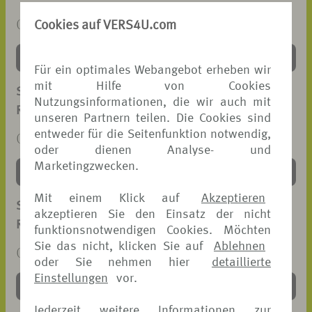
Cookies auf VERS4U.com
(PDF, 43 KB)
DOWNLOAD >
Für ein optimales Webangebot erheben wir
mit Hilfe von Cookies
SCHADENANZEIGE
Nutzungsinformationen, die wir auch mit
REISEGEPÄCK-VERSICHERUNG
unseren Partnern teilen. Die Cookies sind
entweder für die Seitenfunktion notwendig,
(PDF, 101 KB)
oder dienen Analyse- und
Marketingzwecken.
DOWNLOAD >
Mit einem Klick auf
Akzeptieren
SCHADENANZEIGE
akzeptieren Sie den Einsatz der nicht
REISEKRANKEN-VERSICHERUNG
funktionsnotwendigen Cookies. Möchten
Sie das nicht, klicken Sie auf
Ablehnen
(PDF, 91 KB)
oder Sie nehmen hier
detaillierte
Einstellungen
vor.
DOWNLOAD >
Jederzeit weitere Informationen zur