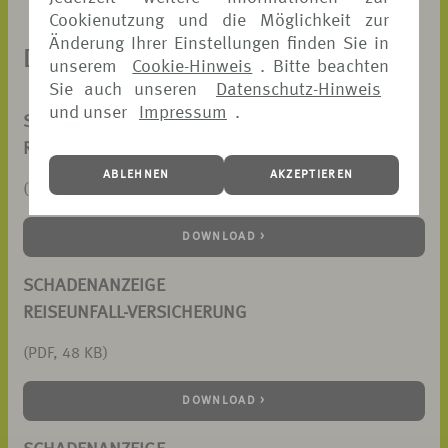
Cookienutzung und die Möglichkeit zur
Änderung Ihrer Einstellungen finden Sie in
DOKUMENTE ZUM DOWNLOAD
unserem
Cookie-Hinweis
. Bitte beachten
Sie auch unseren
Datenschutz-Hinweis
und unser
Impressum
.
SCHADENANZEIGE
REISERÜCKTRITTS-VERSICHERUNG
ABLEHNEN
AKZEPTIEREN
(PDF, 73 KB)
DOWNLOAD >
SCHADENANZEIGE
REISEUNFALL-VERSICHERUNG
(PDF, 48 KB)
DOWNLOAD >