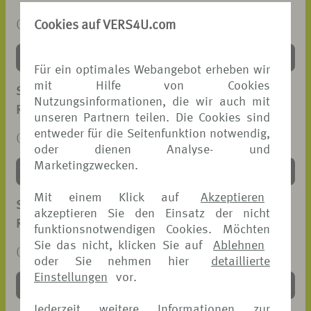
Cookies auf VERS4U.com
(PDF, 43 KB)
DOWNLOAD >
Für ein optimales Webangebot erheben wir
mit Hilfe von Cookies
SCHADENANZEIGE
Nutzungsinformationen, die wir auch mit
REISEGEPÄCK-VERSICHERUNG
unseren Partnern teilen. Die Cookies sind
entweder für die Seitenfunktion notwendig,
(PDF, 101 KB)
oder dienen Analyse- und
Marketingzwecken.
DOWNLOAD >
Mit einem Klick auf
Akzeptieren
SCHADENANZEIGE
akzeptieren Sie den Einsatz der nicht
REISEKRANKEN-VERSICHERUNG
funktionsnotwendigen Cookies. Möchten
Sie das nicht, klicken Sie auf
Ablehnen
(PDF, 91 KB)
oder Sie nehmen hier
detaillierte
Einstellungen
vor.
DOWNLOAD >
Jederzeit weitere Informationen zur