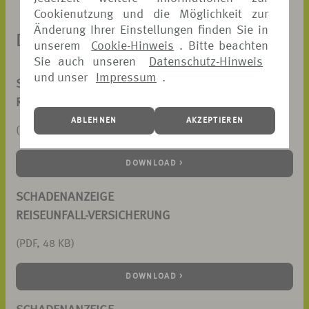
Cookienutzung und die Möglichkeit zur
Änderung Ihrer Einstellungen finden Sie in
DOKUMENTE ZUM DOWNLOAD
unserem
Cookie-Hinweis
. Bitte beachten
Sie auch unseren
Datenschutz-Hinweis
und unser
Impressum
.
SCHADENANZEIGE
REISERÜCKTRITTS-VERSICHERUNG
ABLEHNEN
AKZEPTIEREN
(PDF, 73 KB)
DOWNLOAD >
SCHADENANZEIGE
REISEUNFALL-VERSICHERUNG
(PDF, 48 KB)
DOWNLOAD >