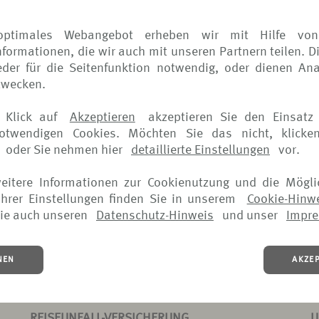
optimales Webangebot erheben wir mit Hilfe von
formationen, die wir auch mit unseren Partnern teilen. D
der für die Seitenfunktion notwendig, oder dienen Ana
zwecken.
SCHADENANZEIGE
S
 Klick auf
Akzeptieren
akzeptieren Sie den Einsatz 
REISEGEPÄCK-VERSICHERUNG
R
notwendigen Cookies. Möchten Sie das nicht, klicke
oder Sie nehmen hier
detaillierte Einstellungen
vor.
(PDF, 101 KB)
(
weitere Informationen zur Cookienutzung und die Mögli
DOWNLOAD >
hrer Einstellungen finden Sie in unserem
Cookie-Hinw
ie auch unseren
Datenschutz-Hinweis
und unser
Impr
NEN
AKZE
SCHADENANZEIGE
S
REISEUNFALL-VERSICHERUNG
U