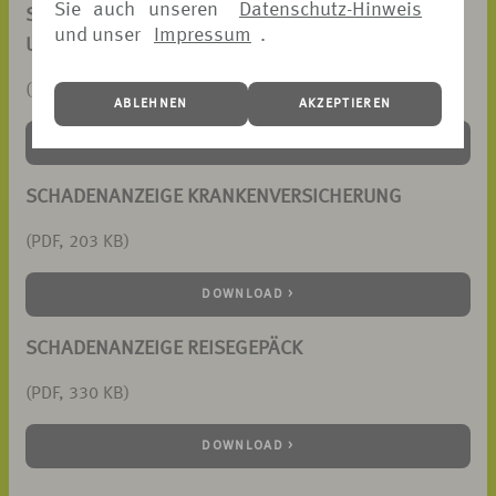
Sie auch unseren
Datenschutz-Hinweis
SCHADENANZEIGE
und unser
Impressum
.
UMBUCHUNGSGEBÜHRENSCHUTZ
(PDF, 98 KB)
ABLEHNEN
AKZEPTIEREN
DOWNLOAD >
SCHADENANZEIGE KRANKENVERSICHERUNG
(PDF, 203 KB)
DOWNLOAD >
SCHADENANZEIGE REISEGEPÄCK
(PDF, 330 KB)
DOWNLOAD >