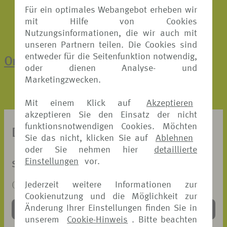
Für ein optimales Webangebot erheben wir
mit Hilfe von Cookies
Nutzungsinformationen, die wir auch mit
unseren Partnern teilen. Die Cookies sind
entweder für die Seitenfunktion notwendig,
Online-Schadenmeldung
oder dienen Analyse- und
Marketingzwecken.
Mit einem Klick auf
Akzeptieren
akzeptieren Sie den Einsatz der nicht
funktionsnotwendigen Cookies. Möchten
DOKUMENTE ZUM DOWNLOAD
Sie das nicht, klicken Sie auf
Ablehnen
oder Sie nehmen hier
detaillierte
Einstellungen
vor.
SCHADENANZEIGE REISERÜCKTRITT UND -ABBRUCH
Jederzeit weitere Informationen zur
(PDF, 204 KB)
Cookienutzung und die Möglichkeit zur
Änderung Ihrer Einstellungen finden Sie in
DOWNLOAD >
unserem
Cookie-Hinweis
. Bitte beachten