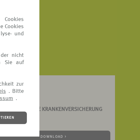
n und
 Cookies
ie Cookies
lyse- und
der nicht
n Sie auf
chkeit zur
eis
. Bitte
essum
.
CHADENANZEIGE KRANKENVERSICHERUNG
PTIEREN
PDF, 203 KB)
DOWNLOAD >