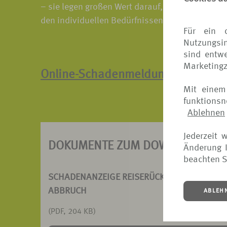
– sie legen großen Wert darauf, dass unsere 
den individuellen Bedürfnissen der Kunden ger
Für ein 
Nutzungsin
sind entwe
Marketing
Online-Schadenmeldung
Mit einem
funktions
Ablehnen
Jederzeit 
DOKUMENTE ZUM DOWNLOAD
Änderung I
beachten S
SCHADENANZEIGE REISERÜCKTRITT UND -
ABBRUCH
ABLEH
(PDF, 204 KB)