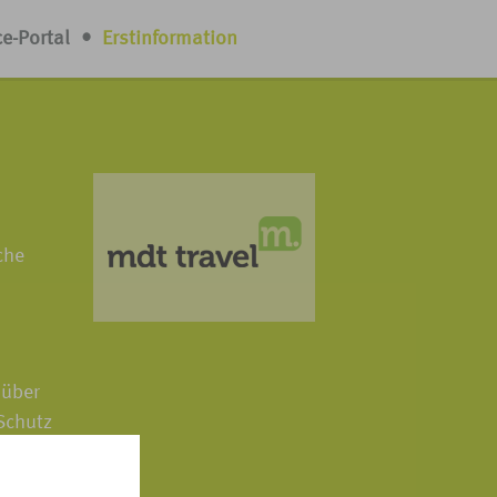
ce-Portal
•
Erstinformation
che
 über
Schutz
beschwert
 handelt