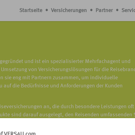
Startseite
•
Versicherungen
•
Partner
•
Servi
egründet und ist ein spezialisierter Mehrfachagent und
d Umsetzung von Versicherungslösungen für die Reisebran
iten sie eng mit Partnern zusammen, um individuelle
u auf die Bedürfnisse und Anforderungen der Kunden
eiseversicherungen an, die durch besondere Leistungen oft
ukte sind darauf ausgelegt, den Reisenden umfassenden 
-Leistungs-Verhältnis zu bieten, damit sie ihre Reisen un
s-, Reiseabbruchversicherungen oder Versicherungspakete
uf VERS4U.com