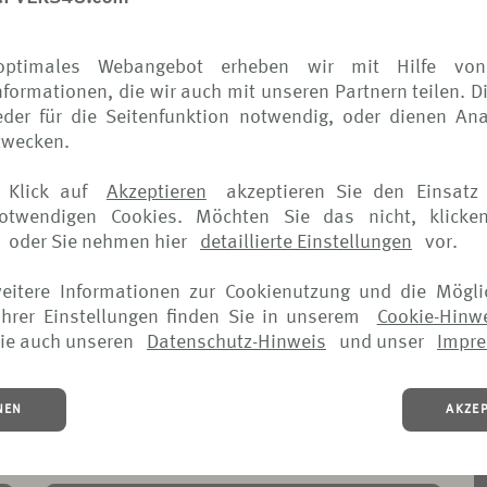
Versicherungslösungen den höchsten Standards entspreche
echt werden.
optimales Webangebot erheben wir mit Hilfe von
formationen, die wir auch mit unseren Partnern teilen. D
der für die Seitenfunktion notwendig, oder dienen Ana
zwecken.
 Klick auf
Akzeptieren
akzeptieren Sie den Einsatz 
notwendigen Cookies. Möchten Sie das nicht, klicke
oder Sie nehmen hier
detaillierte Einstellungen
vor.
weitere Informationen zur Cookienutzung und die Mögli
hrer Einstellungen finden Sie in unserem
Cookie-Hinw
ie auch unseren
Datenschutz-Hinweis
und unser
Impr
SCHADENANZEIGE
S
UMBUCHUNGSGEBÜHRENSCHUTZ
NEN
AKZE
(
(PDF, 98 KB)