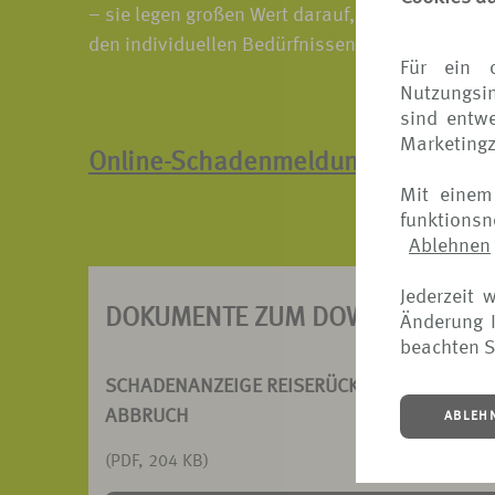
– sie legen großen Wert darauf, dass unsere 
den individuellen Bedürfnissen der Kunden ger
Für ein 
Nutzungsin
sind entwe
Marketing
Online-Schadenmeldung
Mit einem
funktions
Ablehnen
Jederzeit 
DOKUMENTE ZUM DOWNLOAD
Änderung I
beachten S
SCHADENANZEIGE REISERÜCKTRITT UND -
ABBRUCH
ABLEH
(PDF, 204 KB)