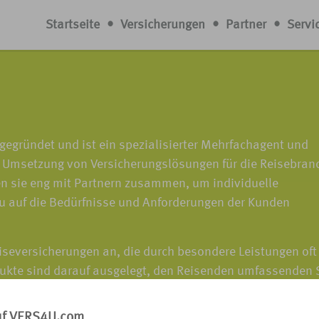
Startseite
•
Versicherungen
•
Partner
•
Servi
egründet und ist ein spezialisierter Mehrfachagent und
d Umsetzung von Versicherungslösungen für die Reisebran
iten sie eng mit Partnern zusammen, um individuelle
u auf die Bedürfnisse und Anforderungen der Kunden
eiseversicherungen an, die durch besondere Leistungen oft
ukte sind darauf ausgelegt, den Reisenden umfassenden 
-Leistungs-Verhältnis zu bieten, damit sie ihre Reisen un
s-, Reiseabbruchversicherungen oder Versicherungspakete
uf VERS4U.com