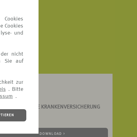
n und
 Cookies
ie Cookies
lyse- und
der nicht
n Sie auf
chkeit zur
eis
. Bitte
essum
.
CHADENANZEIGE KRANKENVERSICHERUNG
PTIEREN
PDF, 203 KB)
DOWNLOAD >