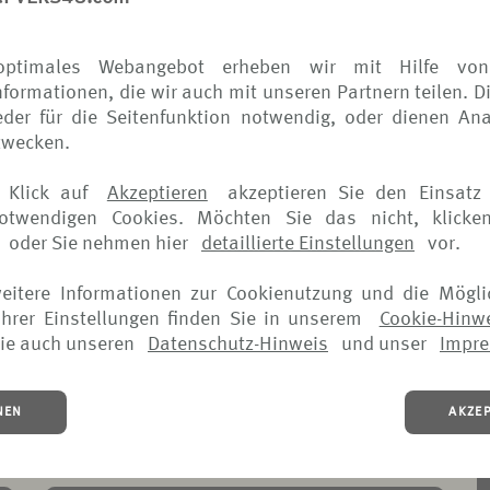
Versicherungslösungen den höchsten Standards entspreche
echt werden.
optimales Webangebot erheben wir mit Hilfe von
formationen, die wir auch mit unseren Partnern teilen. D
der für die Seitenfunktion notwendig, oder dienen Ana
zwecken.
 Klick auf
Akzeptieren
akzeptieren Sie den Einsatz 
notwendigen Cookies. Möchten Sie das nicht, klicke
oder Sie nehmen hier
detaillierte Einstellungen
vor.
weitere Informationen zur Cookienutzung und die Mögli
hrer Einstellungen finden Sie in unserem
Cookie-Hinw
ie auch unseren
Datenschutz-Hinweis
und unser
Impr
SCHADENANZEIGE
S
UMBUCHUNGSGEBÜHRENSCHUTZ
NEN
AKZE
(
(PDF, 98 KB)