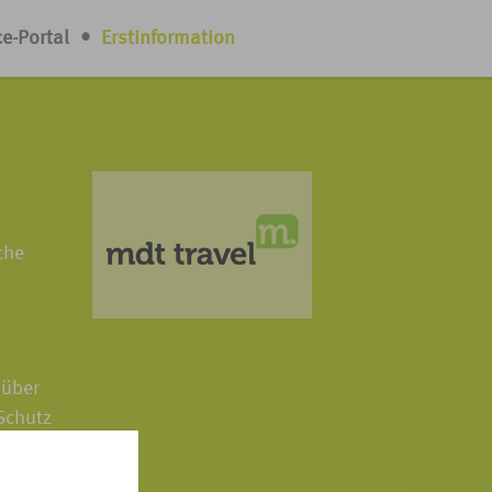
ce-Portal
•
Erstinformation
che
 über
Schutz
beschwert
 handelt