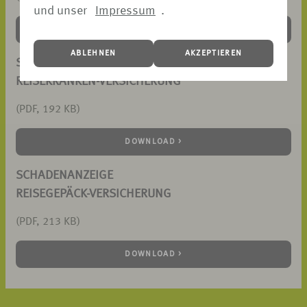
und unser
Impressum
.
DOWNLOAD >
ABLEHNEN
AKZEPTIEREN
SCHADENANZEIGE
REISEKRANKEN-VERSICHERUNG
(PDF, 192 KB)
DOWNLOAD >
SCHADENANZEIGE
REISEGEPÄCK-VERSICHERUNG
(PDF, 213 KB)
DOWNLOAD >