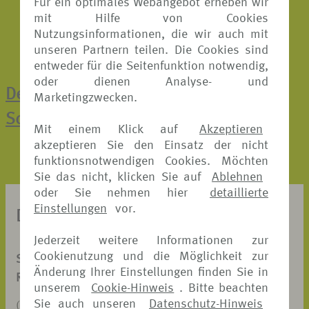
Für ein optimales Webangebot erheben wir
mit Hilfe von Cookies
Nutzungsinformationen, die wir auch mit
unseren Partnern teilen. Die Cookies sind
entweder für die Seitenfunktion notwendig,
oder dienen Analyse- und
Der direkte Weg zur Online-
Marketingzwecken.
Schadenmeldung
Mit einem Klick auf
Akzeptieren
akzeptieren Sie den Einsatz der nicht
funktionsnotwendigen Cookies. Möchten
Sie das nicht, klicken Sie auf
Ablehnen
oder Sie nehmen hier
detaillierte
Einstellungen
vor.
DOKUMENTE ZUM DOWNLOAD
Jederzeit weitere Informationen zur
Cookienutzung und die Möglichkeit zur
SCHADENANZEIGE
Änderung Ihrer Einstellungen finden Sie in
REISERÜCKTRITT-VERSICHERUNG
unserem
Cookie-Hinweis
. Bitte beachten
Sie auch unseren
Datenschutz-Hinweis
(PDF, 326 KB)