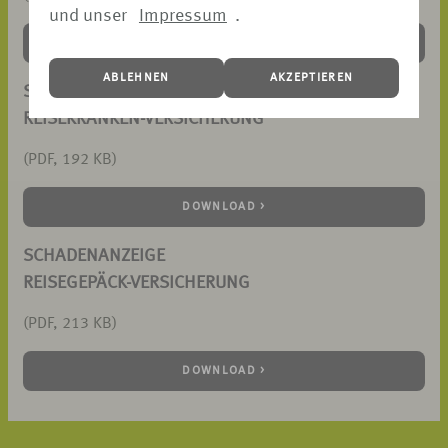
und unser
Impressum
.
DOWNLOAD >
ABLEHNEN
AKZEPTIEREN
SCHADENANZEIGE
REISEKRANKEN-VERSICHERUNG
(PDF, 192 KB)
DOWNLOAD >
SCHADENANZEIGE
REISEGEPÄCK-VERSICHERUNG
(PDF, 213 KB)
DOWNLOAD >