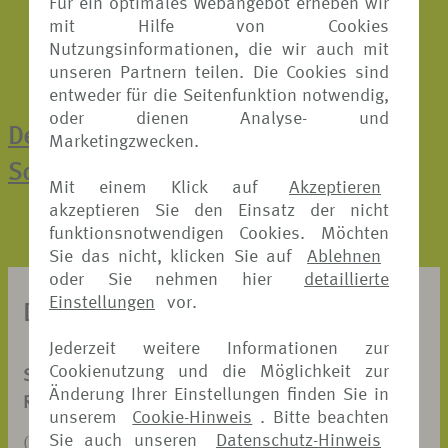
Für ein optimales Webangebot erheben wir
mit Hilfe von Cookies
Nutzungsinformationen, die wir auch mit
unseren Partnern teilen. Die Cookies sind
entweder für die Seitenfunktion notwendig,
oder dienen Analyse- und
Der direkte Weg zur Online-
Marketingzwecken.
Schadenmeldung
Mit einem Klick auf
Akzeptieren
akzeptieren Sie den Einsatz der nicht
funktionsnotwendigen Cookies. Möchten
Sie das nicht, klicken Sie auf
Ablehnen
oder Sie nehmen hier
detaillierte
Einstellungen
vor.
DOKUMENTE ZUM DOWNLOAD
Jederzeit weitere Informationen zur
Cookienutzung und die Möglichkeit zur
SCHADENANZEIGE
Änderung Ihrer Einstellungen finden Sie in
REISERÜCKTRITT-VERSICHERUNG
unserem
Cookie-Hinweis
. Bitte beachten
Sie auch unseren
Datenschutz-Hinweis
(PDF, 326 KB)