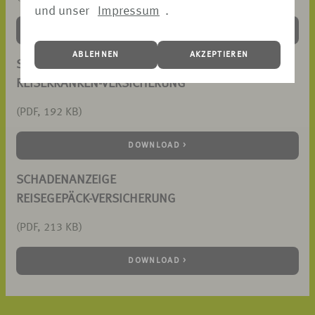
und unser
Impressum
.
DOWNLOAD >
ABLEHNEN
AKZEPTIEREN
SCHADENANZEIGE
REISEKRANKEN-VERSICHERUNG
(PDF, 192 KB)
DOWNLOAD >
SCHADENANZEIGE
REISEGEPÄCK-VERSICHERUNG
(PDF, 213 KB)
DOWNLOAD >