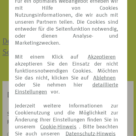
Für ein optimales Webangebot erheben wir
mit Hilfe von Cookies
Nutzungsinformationen, die wir auch mit
unseren Partnern teilen. Die Cookies sind
entweder für die Seitenfunktion notwendig,
oder dienen Analyse- und
Der direkte Weg zur Online-
Marketingzwecken.
Schadenmeldung
Mit einem Klick auf
Akzeptieren
akzeptieren Sie den Einsatz der nicht
funktionsnotwendigen Cookies. Möchten
Sie das nicht, klicken Sie auf
Ablehnen
oder Sie nehmen hier
detaillierte
Einstellungen
vor.
DOKUMENTE ZUM DOWNLOAD
Jederzeit weitere Informationen zur
Cookienutzung und die Möglichkeit zur
SCHADENANZEIGE
Änderung Ihrer Einstellungen finden Sie in
REISERÜCKTRITT-VERSICHERUNG
unserem
Cookie-Hinweis
. Bitte beachten
Sie auch unseren
Datenschutz-Hinweis
(PDF, 326 KB)