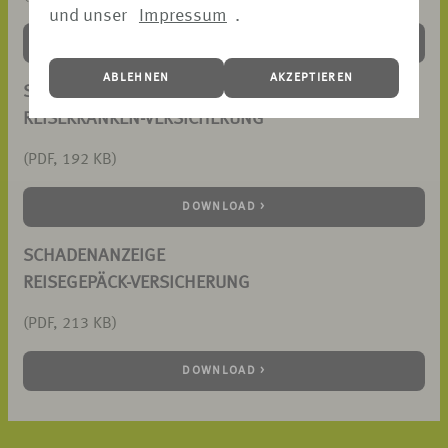
und unser
Impressum
.
DOWNLOAD >
ABLEHNEN
AKZEPTIEREN
SCHADENANZEIGE
REISEKRANKEN-VERSICHERUNG
(PDF, 192 KB)
DOWNLOAD >
SCHADENANZEIGE
REISEGEPÄCK-VERSICHERUNG
(PDF, 213 KB)
DOWNLOAD >