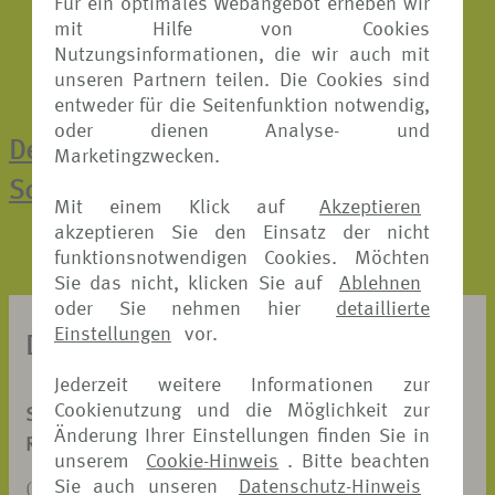
Für ein optimales Webangebot erheben wir
mit Hilfe von Cookies
Nutzungsinformationen, die wir auch mit
unseren Partnern teilen. Die Cookies sind
entweder für die Seitenfunktion notwendig,
oder dienen Analyse- und
Der direkte Weg zur Online-
Marketingzwecken.
Schadenmeldung
Mit einem Klick auf
Akzeptieren
akzeptieren Sie den Einsatz der nicht
funktionsnotwendigen Cookies. Möchten
Sie das nicht, klicken Sie auf
Ablehnen
oder Sie nehmen hier
detaillierte
Einstellungen
vor.
DOKUMENTE ZUM DOWNLOAD
Jederzeit weitere Informationen zur
Cookienutzung und die Möglichkeit zur
SCHADENANZEIGE
Änderung Ihrer Einstellungen finden Sie in
REISERÜCKTRITT-VERSICHERUNG
unserem
Cookie-Hinweis
. Bitte beachten
Sie auch unseren
Datenschutz-Hinweis
(PDF, 326 KB)