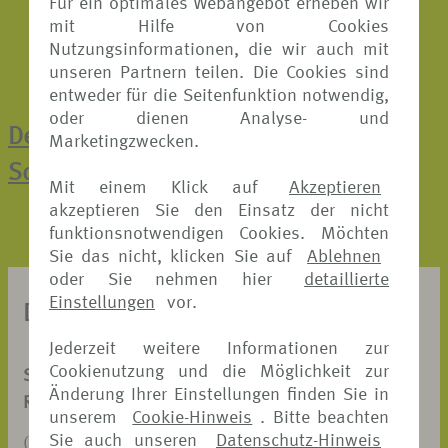
Für ein optimales Webangebot erheben wir
mit Hilfe von Cookies
Nutzungsinformationen, die wir auch mit
unseren Partnern teilen. Die Cookies sind
entweder für die Seitenfunktion notwendig,
oder dienen Analyse- und
Der direkte Weg zur Online-
Marketingzwecken.
Schadenmeldung
Mit einem Klick auf
Akzeptieren
akzeptieren Sie den Einsatz der nicht
funktionsnotwendigen Cookies. Möchten
Sie das nicht, klicken Sie auf
Ablehnen
oder Sie nehmen hier
detaillierte
Einstellungen
vor.
DOKUMENTE ZUM DOWNLOAD
Jederzeit weitere Informationen zur
Cookienutzung und die Möglichkeit zur
SCHADENANZEIGE
Änderung Ihrer Einstellungen finden Sie in
REISERÜCKTRITT-VERSICHERUNG
unserem
Cookie-Hinweis
. Bitte beachten
Sie auch unseren
Datenschutz-Hinweis
(PDF, 326 KB)