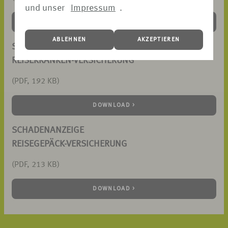
und unser
Impressum
.
DOWNLOAD >
ABLEHNEN
AKZEPTIEREN
SCHADENANZEIGE
REISEKRANKEN-VERSICHERUNG
(PDF, 192 KB)
DOWNLOAD >
SCHADENANZEIGE
REISEGEPÄCK-VERSICHERUNG
(PDF, 213 KB)
DOWNLOAD >