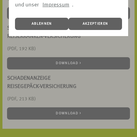
und unser
Impressum
.
DOWNLOAD >
ABLEHNEN
AKZEPTIEREN
SCHADENANZEIGE
REISEKRANKEN-VERSICHERUNG
(PDF, 192 KB)
DOWNLOAD >
SCHADENANZEIGE
REISEGEPÄCK-VERSICHERUNG
(PDF, 213 KB)
DOWNLOAD >