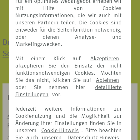
Für ein optimales Webangebot erheben wir
mit Hilfe von Cookies
Nutzungsinformationen, die wir auch mit
unseren Partnern teilen. Die Cookies sind
entweder für die Seitenfunktion notwendig,
oder dienen Analyse- und
Der direkte Weg zur Online-
Marketingzwecken.
Schadenmeldung
Mit einem Klick auf
Akzeptieren
akzeptieren Sie den Einsatz der nicht
funktionsnotwendigen Cookies. Möchten
Sie das nicht, klicken Sie auf
Ablehnen
oder Sie nehmen hier
detaillierte
Einstellungen
vor.
DOKUMENTE ZUM DOWNLOAD
Jederzeit weitere Informationen zur
Cookienutzung und die Möglichkeit zur
SCHADENANZEIGE
Änderung Ihrer Einstellungen finden Sie in
REISERÜCKTRITT-VERSICHERUNG
unserem
Cookie-Hinweis
. Bitte beachten
Sie auch unseren
Datenschutz-Hinweis
(PDF, 326 KB)