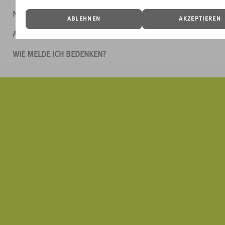
NUTZUNGSBEDINGUNGEN
ABLEHNEN
AKZEPTIEREN
AGB
WIE MELDE ICH BEDENKEN?