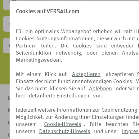
VERSICHERUNGSUNTERLAGEN ERNEUT ANFORD
Cookies auf VERS4U.com
SONSTIGE ANFRAGEN
Für ein optimales Webangebot erheben wir mit Hi
Cookies Nutzungsinformationen, die wir auch mit 
Partnern teilen. Die Cookies sind entweder 
BESCHWERDEVERFAHREN
Seitenfunktion notwendig, oder dienen Analy
Marketingzwecken.
Mit einem Klick auf
Akzeptieren
akzeptieren 
Einsatz der nicht funktionsnotwendigen Cookies. 
Sie das nicht, klicken Sie auf
Ablehnen
oder Sie
hier
detaillierte Einstellungen
vor.
IMPRESSUM
Jederzeit weitere Informationen zur Cookienutzung
KONTAKT
Möglichkeit zur Änderung Ihrer Einstellungen finde
DATENSCHUTZ
unserem
Cookie-Hinweis
. Bitte beachten Si
unseren
Datenschutz-Hinweis
und unser
Impre
COOKIE-HINWEIS