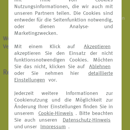
mit Hilfe von Cookies
Erstattung der nicht genutzten Reiseleistungen
Nutzungsinformationen, die wir auch mit
vor Ort, wenn die Reise aus versichertem Grund
unseren Partnern teilen. Die Cookies sind
vorzeitig abgebrochen oder unterbrochen werden
entweder für die Seitenfunktion notwendig,
muss
oder dienen Analyse- und
Marketingzwecken.
Weitere Informationen zur Reiseabbruch-
Mit einem Klick auf
Akzeptieren
Versicherung finden Sie
hier.
akzeptieren Sie den Einsatz der nicht
funktionsnotwendigen Cookies. Möchten
Sie das nicht, klicken Sie auf
Ablehnen
Reisekranken-Versicherung
oder Sie nehmen hier
detaillierte
Einstellungen
vor.
Übernahme der Kosten für medizinisch
Jederzeit weitere Informationen zur
notwendige Heilbehandlungen im Ausland
Cookienutzung und die Möglichkeit zur
inklusive aller verordneten Arzneimittel
Änderung Ihrer Einstellungen finden Sie in
unserem
Cookie-Hinweis
. Bitte beachten
Krankenrücktransport
Sie auch unseren
Datenschutz-Hinweis
Schmerzstillende Zahnbehandlungen
und unser
Impressum
.