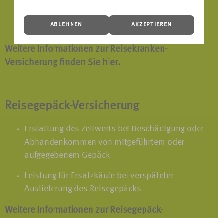
Rooming-In bei stationärer Behandlung von
ABLEHNEN
AKZEPTIEREN
Kindern unter 18 Jahren
Weitere Informationen zur Reisekranken-
Versicherung finden Sie
hier.
Reisegepäck-Versicherung
Erstattung des Zeitwerts bei Beschädigung oder
Abhandenkommen von mitgeführtem oder
aufgegebenem Gepäck
Leistung für Ersatzkäufe bei verspäteter
Auslieferung des Reisegepäcks
Weitere Informationen zur Reisegepäck-