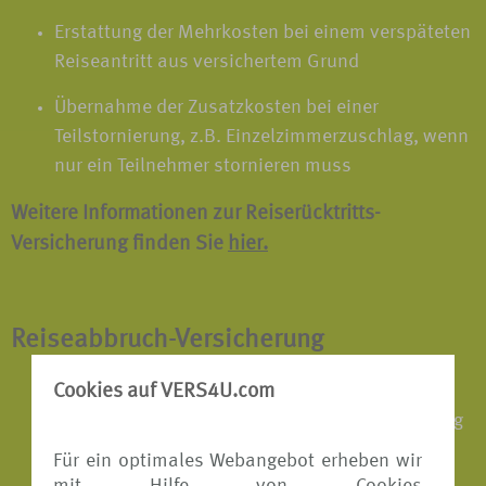
Erstattung der Mehrkosten bei einem verspäteten
Reiseantritt aus versichertem Grund
Übernahme der Zusatzkosten bei einer
Teilstornierung, z.B. Einzelzimmerzuschlag, wenn
nur ein Teilnehmer stornieren muss
Weitere Informationen zur Reiserücktritts-
Versicherung finden Sie
hier.
Reiseabbruch-Versicherung
Cookies auf VERS4U.com
Erstattung der Mehrkosten für die Rückreise,
wenn die Reise aus versichertem Grund vorzeitig
abgebrochen werden muss
Für ein optimales Webangebot erheben wir