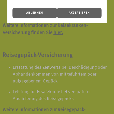
Rooming-In bei stationärer Behandlung von
ABLEHNEN
AKZEPTIEREN
Kindern unter 18 Jahren
Weitere Informationen zur Reisekranken-
Versicherung finden Sie
hier.
Reisegepäck-Versicherung
Erstattung des Zeitwerts bei Beschädigung oder
Abhandenkommen von mitgeführtem oder
aufgegebenem Gepäck
Leistung für Ersatzkäufe bei verspäteter
Auslieferung des Reisegepäcks
Weitere Informationen zur Reisegepäck-