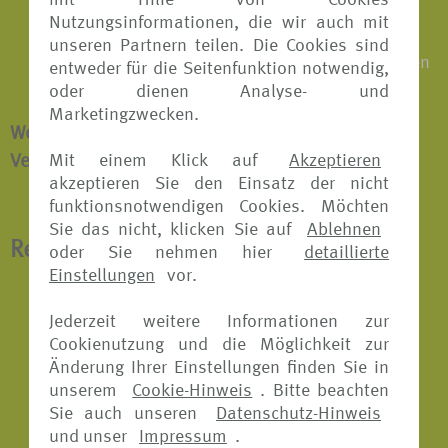
mit Hilfe von Cookies
Erstattung der nicht genutzten Reiseleistungen
Nutzungsinformationen, die wir auch mit
vor Ort, wenn die Reise aus versichertem Grund
unseren Partnern teilen. Die Cookies sind
vorzeitig abgebrochen oder unterbrochen werden
entweder für die Seitenfunktion notwendig,
muss
oder dienen Analyse- und
Marketingzwecken.
Weitere Informationen zur Reiseabbruch-
Mit einem Klick auf
Akzeptieren
Versicherung finden Sie
hier.
akzeptieren Sie den Einsatz der nicht
funktionsnotwendigen Cookies. Möchten
Sie das nicht, klicken Sie auf
Ablehnen
Reisekranken-Versicherung
oder Sie nehmen hier
detaillierte
Einstellungen
vor.
Übernahme der Kosten für medizinisch
Jederzeit weitere Informationen zur
notwendige Heilbehandlungen im Ausland
Cookienutzung und die Möglichkeit zur
inklusive aller verordneten Arzneimittel
Änderung Ihrer Einstellungen finden Sie in
unserem
Cookie-Hinweis
. Bitte beachten
Krankenrücktransport
Sie auch unseren
Datenschutz-Hinweis
Schmerzstillende Zahnbehandlungen
und unser
Impressum
.