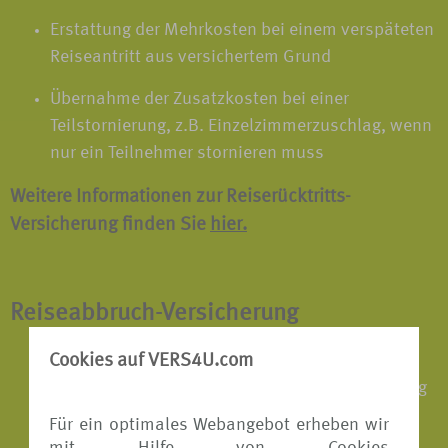
Erstattung der Mehrkosten bei einem verspäteten
Reiseantritt aus versichertem Grund
Übernahme der Zusatzkosten bei einer
Teilstornierung, z.B. Einzelzimmerzuschlag, wenn
nur ein Teilnehmer stornieren muss
Weitere Informationen zur Reiserücktritts-
Versicherung finden Sie
hier.
Reiseabbruch-Versicherung
Cookies auf VERS4U.com
Erstattung der Mehrkosten für die Rückreise,
wenn die Reise aus versichertem Grund vorzeitig
abgebrochen werden muss
Für ein optimales Webangebot erheben wir