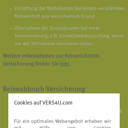
Erstattung der Mehrkosten bei einem verspäteten
Reiseantritt aus versichertem Grund
Übernahme der Zusatzkosten bei einer
Teilstornierung, z.B. Einzelzimmerzuschlag, wenn
nur ein Teilnehmer stornieren muss
Weitere Informationen zur Reiserücktritts-
Versicherung finden Sie
hier.
Reiseabbruch-Versicherung
Cookies auf VERS4U.com
Erstattung der Mehrkosten für die Rückreise,
wenn die Reise aus versichertem Grund vorzeitig
abgebrochen werden muss
Für ein optimales Webangebot erheben wir