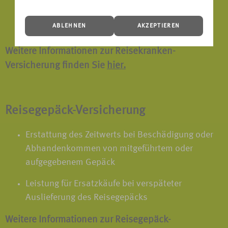
Rooming-In bei stationärer Behandlung von
ABLEHNEN
AKZEPTIEREN
Kindern unter 18 Jahren
Weitere Informationen zur Reisekranken-
Versicherung finden Sie
hier.
Reisegepäck-Versicherung
Erstattung des Zeitwerts bei Beschädigung oder
Abhandenkommen von mitgeführtem oder
aufgegebenem Gepäck
Leistung für Ersatzkäufe bei verspäteter
Auslieferung des Reisegepäcks
Weitere Informationen zur Reisegepäck-