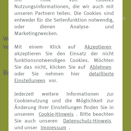
mit Hilfe von Cookies
Erstattung der nicht genutzten Reiseleistungen
Nutzungsinformationen, die wir auch mit
vor Ort, wenn die Reise aus versichertem Grund
unseren Partnern teilen. Die Cookies sind
vorzeitig abgebrochen oder unterbrochen werden
entweder für die Seitenfunktion notwendig,
muss
oder dienen Analyse- und
Marketingzwecken.
Weitere Informationen zur Reiseabbruch-
Mit einem Klick auf
Akzeptieren
Versicherung finden Sie
hier.
akzeptieren Sie den Einsatz der nicht
funktionsnotwendigen Cookies. Möchten
Sie das nicht, klicken Sie auf
Ablehnen
Reisekranken-Versicherung
oder Sie nehmen hier
detaillierte
Einstellungen
vor.
Übernahme der Kosten für medizinisch
Jederzeit weitere Informationen zur
notwendige Heilbehandlungen im Ausland
Cookienutzung und die Möglichkeit zur
inklusive aller verordneten Arzneimittel
Änderung Ihrer Einstellungen finden Sie in
unserem
Cookie-Hinweis
. Bitte beachten
Krankenrücktransport
Sie auch unseren
Datenschutz-Hinweis
Schmerzstillende Zahnbehandlungen
und unser
Impressum
.