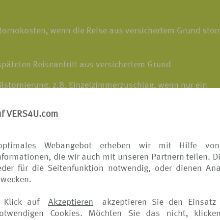
Stornokosten, wenn die Reise aus versichertem Grund storn
späteten Reiseantritt aus versichertem Grund
lstornierung, z.B. Einzelzimmerzuschlag, wenn nur ein
uf VERS4U.com
ersicherung finden Sie
hier.
optimales Webangebot erheben wir mit Hilfe von
formationen, die wir auch mit unseren Partnern teilen. D
der für die Seitenfunktion notwendig, oder dienen Ana
zwecken.
ise, wenn die Reise aus versichertem Grund vorzeitig abg
 Klick auf
Akzeptieren
akzeptieren Sie den Einsatz 
notwendigen Cookies. Möchten Sie das nicht, klicke