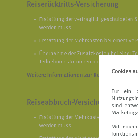
Reiserücktritts-Versicherung
Erstattung der vertraglich geschuldeten 
werden muss
Erstattung der Mehrkosten bei einem ver
Übernahme der Zusatzkosten bei einer Tei
Teilnehmer stornieren muss
Cookies a
Weitere Informationen zur Reiserücktritts-V
Für ein 
Nutzungsin
Reiseabbruch-Versicherung
sind entwe
Marketing
Erstattung der Mehrkosten für die Rückre
werden muss
Mit einem
funktions