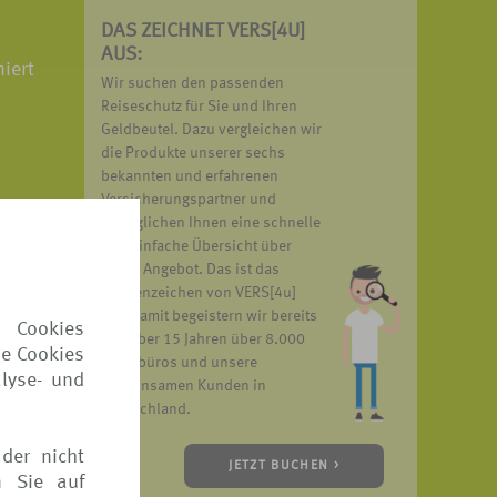
DAS ZEICHNET VERS[4U]
AUS:
iert
Wir suchen den passenden
Reiseschutz für Sie und Ihren
Geldbeutel. Dazu vergleichen wir
die Produkte unserer sechs
bekannten und erfahrenen
Versicherungspartner und
ermöglichen Ihnen eine schnelle
und einfache Übersicht über
unser Angebot. Das ist das
Markenzeichen von VERS[4u]
und damit begeistern wir bereits
 Cookies
seit über 15 Jahren über 8.000
ie Cookies
Reisebüros und unsere
lyse- und
gemeinsamen Kunden in
Deutschland.
ebrochen
der nicht
JETZT BUCHEN >
n Sie auf