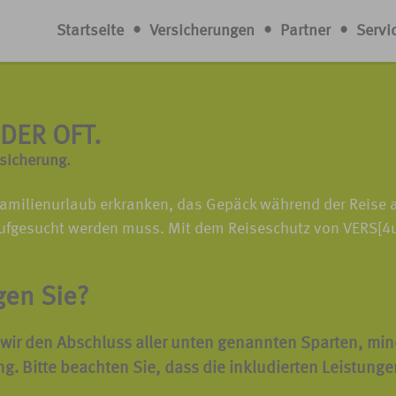
Startseite
•
Versicherungen
•
Partner
•
Servi
DER OFT.
sicherung.
n Familienurlaub erkranken, das Gepäck während der Reis
fgesucht werden muss. Mit dem Reiseschutz von VERS[4u] 
gen Sie?
wir den Abschluss aller unten genannten Sparten, min
ng.
Bitte beachten Sie, dass die inkludierten Leistunge