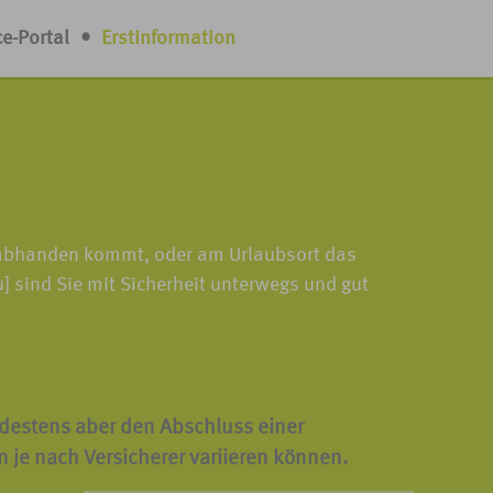
ce-Portal
•
Erstinformation
e abhanden kommt, oder am Urlaubsort das
sind Sie mit Sicherheit unterwegs und gut
destens aber den Abschluss einer
n je nach Versicherer variieren können.