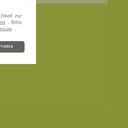
eitig
chkeit zur
eis
. Bitte
essum
.
PTIEREN