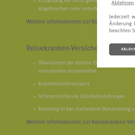
Erstattung der nicht genutzten Reiseleist
Ablehnen
abgebrochen oder unterbrochen werden
Jederzeit 
Weitere Informationen zur Reiseabbruch-Ve
Änderung I
beachten S
Reisekranken-Versicherung
ABLEH
Übernahme der Kosten für medizinisch no
verordneten Arzneimittel
Krankenrücktransport
Schmerzstillende Zahnbehandlungen
Rooming-In bei stationärer Behandlung v
Weitere Informationen zur Reisekranken-Ve