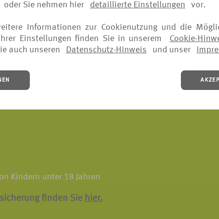
ungen vor Ort, wenn die Reise aus versichertem Grund vorz
oder Sie nehmen hier
detaillierte Einstellungen
vor.
 muss
weitere Informationen zur Cookienutzung und die Mögli
rsicherung finden Sie
hier.
hrer Einstellungen finden Sie in unserem
Cookie-Hinw
ie auch unseren
Datenschutz-Hinweis
und unser
Impr
NEN
AKZE
twendige Heilbehandlungen im Ausland inklusive aller
on Kindern unter 18 Jahren
rsicherung finden Sie
hier.