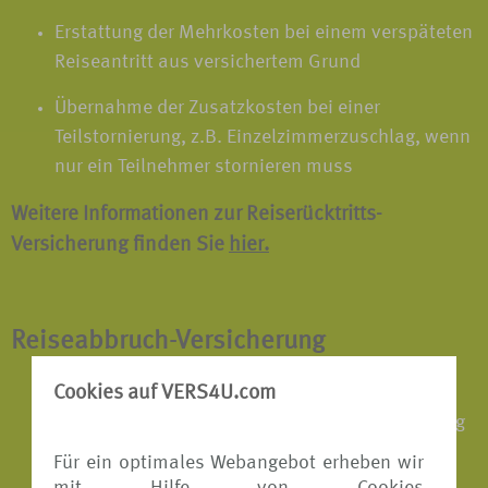
Erstattung der Mehrkosten bei einem verspäteten
Reiseantritt aus versichertem Grund
Übernahme der Zusatzkosten bei einer
Teilstornierung, z.B. Einzelzimmerzuschlag, wenn
nur ein Teilnehmer stornieren muss
Weitere Informationen zur Reiserücktritts-
Versicherung finden Sie
hier.
Reiseabbruch-Versicherung
Cookies auf VERS4U.com
Erstattung der Mehrkosten für die Rückreise,
wenn die Reise aus versichertem Grund vorzeitig
abgebrochen werden muss
Für ein optimales Webangebot erheben wir