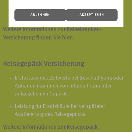
Rooming-In bei stationärer Behandlung von
ABLEHNEN
AKZEPTIEREN
Kindern unter 18 Jahren
Weitere Informationen zur Reisekranken-
Versicherung finden Sie
hier.
Reisegepäck-Versicherung
Erstattung des Zeitwerts bei Beschädigung oder
Abhandenkommen von mitgeführtem oder
aufgegebenem Gepäck
Leistung für Ersatzkäufe bei verspäteter
Auslieferung des Reisegepäcks
Weitere Informationen zur Reisegepäck-