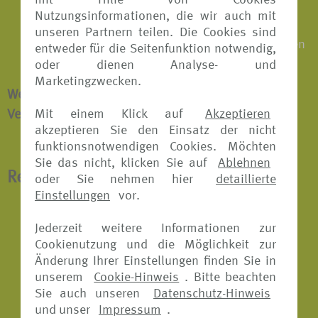
mit Hilfe von Cookies
Erstattung der nicht genutzten Reiseleistungen
Nutzungsinformationen, die wir auch mit
vor Ort, wenn die Reise aus versichertem Grund
unseren Partnern teilen. Die Cookies sind
vorzeitig abgebrochen oder unterbrochen werden
entweder für die Seitenfunktion notwendig,
muss
oder dienen Analyse- und
Marketingzwecken.
Weitere Informationen zur Reiseabbruch-
Mit einem Klick auf
Akzeptieren
Versicherung finden Sie
hier.
akzeptieren Sie den Einsatz der nicht
funktionsnotwendigen Cookies. Möchten
Sie das nicht, klicken Sie auf
Ablehnen
Reisekranken-Versicherung
oder Sie nehmen hier
detaillierte
Einstellungen
vor.
Übernahme der Kosten für medizinisch
Jederzeit weitere Informationen zur
notwendige Heilbehandlungen im Ausland
Cookienutzung und die Möglichkeit zur
inklusive aller verordneten Arzneimittel
Änderung Ihrer Einstellungen finden Sie in
unserem
Cookie-Hinweis
. Bitte beachten
Krankenrücktransport
Sie auch unseren
Datenschutz-Hinweis
Schmerzstillende Zahnbehandlungen
und unser
Impressum
.