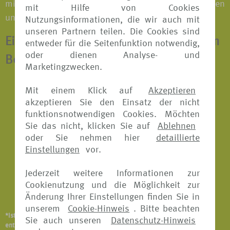
mit der Familie oder einer Reisegruppe; bei Tagesreisen
mit Hilfe von Cookies
und Langzeiturlauben.
Nutzungsinformationen, die wir auch mit
unseren Partnern teilen. Die Cookies sind
Eine Jahresversicherung beinhaltet zum
entweder für die Seitenfunktion notwendig,
oder dienen Analyse- und
Beispiel*:
Marketingzwecken.
Reiserücktritts-Versicherung
Mit einem Klick auf
Akzeptieren
akzeptieren Sie den Einsatz der nicht
Reisekranken-Versicherung
funktionsnotwendigen Cookies. Möchten
Sie das nicht, klicken Sie auf
Ablehnen
Reiseabbruch-Versicherung
oder Sie nehmen hier
detaillierte
Reisegepäck-Versicherung
Einstellungen
vor.
Reiseunfall-Versicherung
Jederzeit weitere Informationen zur
Cookienutzung und die Möglichkeit zur
Notfallversicherung
Änderung Ihrer Einstellungen finden Sie in
unserem
Cookie-Hinweis
. Bitte beachten
*Ist abhängig vom Versicherungsangebot und Versicherer. Details
Sie auch unseren
Datenschutz-Hinweis
entnehmen Sie bitte den jeweiligen Versicherungsbedingungen.