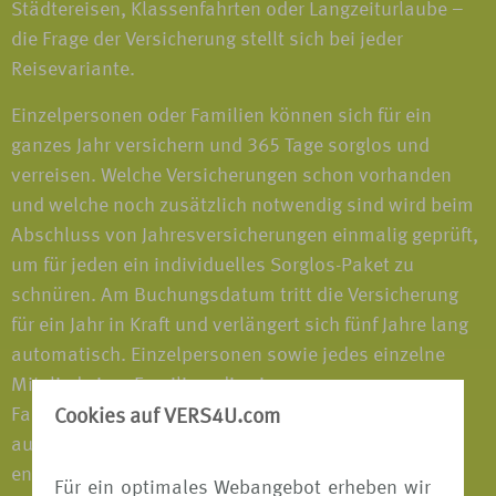
Städtereisen, Klassenfahrten oder Langzeiturlaube –
die Frage der Versicherung stellt sich bei jeder
Reisevariante.
Einzelpersonen oder Familien können sich für ein
ganzes Jahr versichern und 365 Tage sorglos und
verreisen. Welche Versicherungen schon vorhanden
und welche noch zusätzlich notwendig sind wird beim
Abschluss von Jahresversicherungen einmalig geprüft,
um für jeden ein individuelles Sorglos-Paket zu
schnüren. Am Buchungsdatum tritt die Versicherung
für ein Jahr in Kraft und verlängert sich fünf Jahre lang
automatisch. Einzelpersonen sowie jedes einzelne
Mitglied einer Familien, die eine
Familienversicherungen abgeschlossen haben, sind
Cookies auf VERS4U.com
auf jeder Reise, die mehr als 50km vom Wohnsitz
entfernt ist, versichert - im In- und Ausland; alleine,
Für ein optimales Webangebot erheben wir