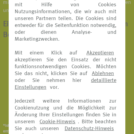
mit der Familie oder einer Reisegruppe; bei Tagesreisen
mit Hilfe von Cookies
und Langzeiturlauben.
Nutzungsinformationen, die wir auch mit
unseren Partnern teilen. Die Cookies sind
Eine Jahresversicherung beinhaltet zum
entweder für die Seitenfunktion notwendig,
oder dienen Analyse- und
Beispiel*:
Marketingzwecken.
Reiserücktritts-Versicherung
Mit einem Klick auf
Akzeptieren
akzeptieren Sie den Einsatz der nicht
Reisekranken-Versicherung
funktionsnotwendigen Cookies. Möchten
Sie das nicht, klicken Sie auf
Ablehnen
Reiseabbruch-Versicherung
oder Sie nehmen hier
detaillierte
Reisegepäck-Versicherung
Einstellungen
vor.
Reiseunfall-Versicherung
Jederzeit weitere Informationen zur
Cookienutzung und die Möglichkeit zur
Notfallversicherung
Änderung Ihrer Einstellungen finden Sie in
unserem
Cookie-Hinweis
. Bitte beachten
*Ist abhängig vom Versicherungsangebot und Versicherer. Details
Sie auch unseren
Datenschutz-Hinweis
entnehmen Sie bitte den jeweiligen Versicherungsbedingungen.