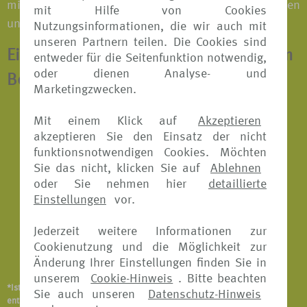
mit der Familie oder einer Reisegruppe; bei Tagesreisen
mit Hilfe von Cookies
und Langzeiturlauben.
Nutzungsinformationen, die wir auch mit
unseren Partnern teilen. Die Cookies sind
Eine Jahresversicherung beinhaltet zum
entweder für die Seitenfunktion notwendig,
oder dienen Analyse- und
Beispiel*:
Marketingzwecken.
Reiserücktritts-Versicherung
Mit einem Klick auf
Akzeptieren
akzeptieren Sie den Einsatz der nicht
Reisekranken-Versicherung
funktionsnotwendigen Cookies. Möchten
Sie das nicht, klicken Sie auf
Ablehnen
Reiseabbruch-Versicherung
oder Sie nehmen hier
detaillierte
Reisegepäck-Versicherung
Einstellungen
vor.
Reiseunfall-Versicherung
Jederzeit weitere Informationen zur
Cookienutzung und die Möglichkeit zur
Notfallversicherung
Änderung Ihrer Einstellungen finden Sie in
unserem
Cookie-Hinweis
. Bitte beachten
*Ist abhängig vom Versicherungsangebot und Versicherer. Details
Sie auch unseren
Datenschutz-Hinweis
entnehmen Sie bitte den jeweiligen Versicherungsbedingungen.