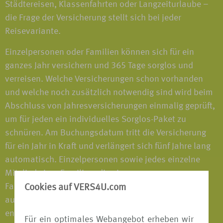
Städtereisen, Klassenfahrten oder Langzeiturlaube –
die Frage der Versicherung stellt sich bei jeder
Reisevariante.
Einzelpersonen oder Familien können sich für ein
ganzes Jahr versichern und 365 Tage sorglos und
verreisen. Welche Versicherungen schon vorhanden
und welche noch zusätzlich notwendig sind wird beim
Abschluss von Jahresversicherungen einmalig geprüft,
um für jeden ein individuelles Sorglos-Paket zu
schnüren. Am Buchungsdatum tritt die Versicherung
für ein Jahr in Kraft und verlängert sich fünf Jahre lang
automatisch. Einzelpersonen sowie jedes einzelne
Mitglied einer Familien, die eine
Familienversicherungen abgeschlossen haben, sind
Cookies auf VERS4U.com
auf jeder Reise, die mehr als 50km vom Wohnsitz
entfernt ist, versichert - im In- und Ausland; alleine,
Für ein optimales Webangebot erheben wir