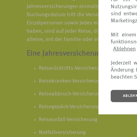
Jahresversicherungen einmalig geprüft, um für
Nutzungsin
sind entwe
Buchungsdatum tritt die Versicherung für ein Ja
Marketing
Einzelpersonen sowie jedes einzelne Mitglied 
haben, sind auf jeder Reise, die mehr als 50km
Mit einem
alleine, mit der Familie oder einer Reisegrupp
funktions
Ablehnen
Eine Jahresversicherung beinhalte
Jederzeit 
Reiserücktritts-Versicherung
Änderung I
beachten S
Reisekranken-Versicherung
Reiseabbruch-Versicherung
ABLEH
Reisegepäck-Versicherung
Reiseunfall-Versicherung
Notfallversicherung