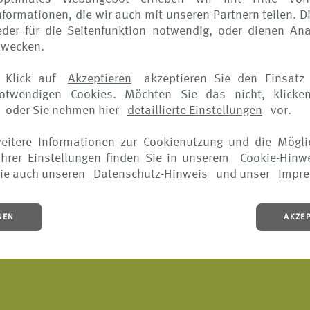
 jeden ein individuelles Sorglos-Paket zu schnüren. Am
formationen, die wir auch mit unseren Partnern teilen. D
der für die Seitenfunktion notwendig, oder dienen Ana
hr in Kraft und verlängert sich fünf Jahre lang automatisc
zwecken.
einer Familien, die eine Familienversicherungen abgeschl
 vom Wohnsitz entfernt ist, versichert - im In- und Auslan
 Klick auf
Akzeptieren
akzeptieren Sie den Einsatz 
e; bei Tagesreisen und Langzeiturlauben.
notwendigen Cookies. Möchten Sie das nicht, klicke
oder Sie nehmen hier
detaillierte Einstellungen
vor.
t zum Beispiel*:
weitere Informationen zur Cookienutzung und die Mögli
hrer Einstellungen finden Sie in unserem
Cookie-Hinw
ie auch unseren
Datenschutz-Hinweis
und unser
Impr
NEN
AKZE