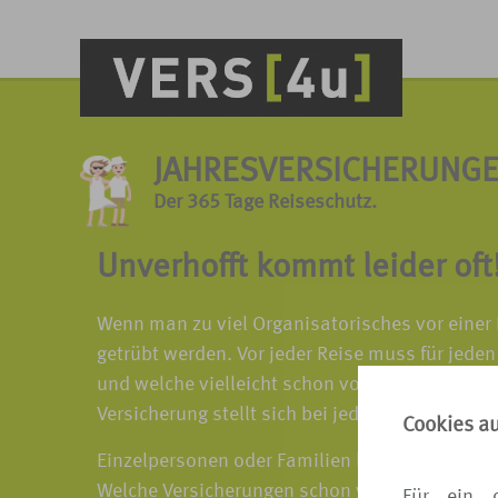
JAHRESVERSICHERUNG
Der 365 Tage Reiseschutz.
Unverhofft kommt leider oft
Wenn man zu viel Organisatorisches vor einer R
getrübt werden. Vor jeder Reise muss für jede
und welche vielleicht schon vorhanden. Ob Stä
Versicherung stellt sich bei jeder Reisevariante
Cookies a
Einzelpersonen oder Familien können sich für 
Welche Versicherungen schon vorhanden und w
Für ein 