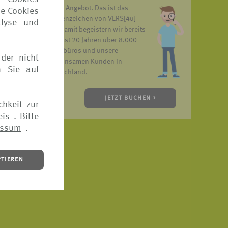
unser Angebot. Das ist das
ie Cookies
Markenzeichen von VERS[4u]
lyse- und
h.
und damit begeistern wir bereits
ossen
seit fast 20 Jahren über 8.000
d;
Reisebüros und unsere
der nicht
gemeinsamen Kunden in
n Sie auf
Deutschland.
JETZT BUCHEN >
chkeit zur
eis
. Bitte
essum
.
PTIEREN