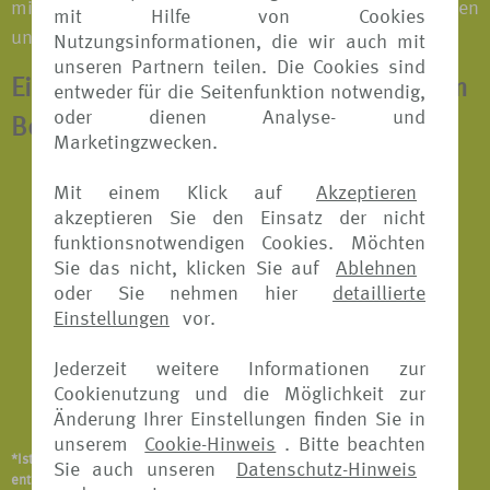
mit der Familie oder einer Reisegruppe; bei Tagesreisen
mit Hilfe von Cookies
und Langzeiturlauben.
Nutzungsinformationen, die wir auch mit
unseren Partnern teilen. Die Cookies sind
Eine Jahresversicherung beinhaltet zum
entweder für die Seitenfunktion notwendig,
oder dienen Analyse- und
Beispiel*:
Marketingzwecken.
Reiserücktritts-Versicherung
Mit einem Klick auf
Akzeptieren
akzeptieren Sie den Einsatz der nicht
Reisekranken-Versicherung
funktionsnotwendigen Cookies. Möchten
Sie das nicht, klicken Sie auf
Ablehnen
Reiseabbruch-Versicherung
oder Sie nehmen hier
detaillierte
Reisegepäck-Versicherung
Einstellungen
vor.
Reiseunfall-Versicherung
Jederzeit weitere Informationen zur
Cookienutzung und die Möglichkeit zur
Notfallversicherung
Änderung Ihrer Einstellungen finden Sie in
unserem
Cookie-Hinweis
. Bitte beachten
*Ist abhängig vom Versicherungsangebot und Versicherer. Details
Sie auch unseren
Datenschutz-Hinweis
entnehmen Sie bitte den jeweiligen Versicherungsbedingungen.