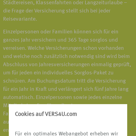
Städtereisen, Klassenfahrten oder Langzeiturlaube –
die Frage der Versicherung stellt sich bei jeder
Reisevariante.
Einzelpersonen oder Familien können sich für ein
ganzes Jahr versichern und 365 Tage sorglos und
verreisen. Welche Versicherungen schon vorhanden
und welche noch zusätzlich notwendig sind wird beim
Abschluss von Jahresversicherungen einmalig geprüft,
um für jeden ein individuelles Sorglos-Paket zu
schnüren. Am Buchungsdatum tritt die Versicherung
für ein Jahr in Kraft und verlängert sich fünf Jahre lang
automatisch. Einzelpersonen sowie jedes einzelne
Mitglied einer Familien, die eine
Familienversicherungen abgeschlossen haben, sind
Cookies auf VERS4U.com
auf jeder Reise, die mehr als 50km vom Wohnsitz
entfernt ist, versichert - im In- und Ausland; alleine,
Für ein optimales Webangebot erheben wir