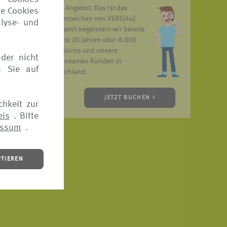
unser Angebot. Das ist das
ie Cookies
Markenzeichen von VERS[4u]
lyse- und
h.
und damit begeistern wir bereits
ossen
seit fast 20 Jahren über 8.000
d;
Reisebüros und unsere
der nicht
gemeinsamen Kunden in
n Sie auf
Deutschland.
JETZT BUCHEN >
chkeit zur
eis
. Bitte
essum
.
PTIEREN