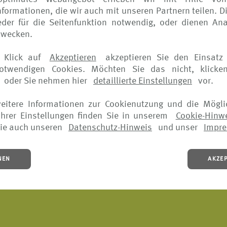
 jeden ein individuelles Sorglos-Paket zu schnüren. Am
formationen, die wir auch mit unseren Partnern teilen. D
der für die Seitenfunktion notwendig, oder dienen Ana
hr in Kraft und verlängert sich fünf Jahre lang automatisc
zwecken.
einer Familien, die eine Familienversicherungen abgeschl
 vom Wohnsitz entfernt ist, versichert - im In- und Auslan
 Klick auf
Akzeptieren
akzeptieren Sie den Einsatz 
e; bei Tagesreisen und Langzeiturlauben.
notwendigen Cookies. Möchten Sie das nicht, klicke
oder Sie nehmen hier
detaillierte Einstellungen
vor.
t zum Beispiel*:
weitere Informationen zur Cookienutzung und die Mögli
hrer Einstellungen finden Sie in unserem
Cookie-Hinw
ie auch unseren
Datenschutz-Hinweis
und unser
Impr
NEN
AKZE