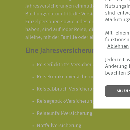
Jahresversicherungen einmalig geprüft, um für
Nutzungsin
sind entwe
Buchungsdatum tritt die Versicherung für ein Ja
Marketing
Einzelpersonen sowie jedes einzelne Mitglied 
haben, sind auf jeder Reise, die mehr als 50km
Mit einem
alleine, mit der Familie oder einer Reisegrupp
funktions
Ablehnen
Eine Jahresversicherung beinhalte
Jederzeit 
Reiserücktritts-Versicherung
Änderung I
beachten S
Reisekranken-Versicherung
Reiseabbruch-Versicherung
ABLEH
Reisegepäck-Versicherung
Reiseunfall-Versicherung
Notfallversicherung