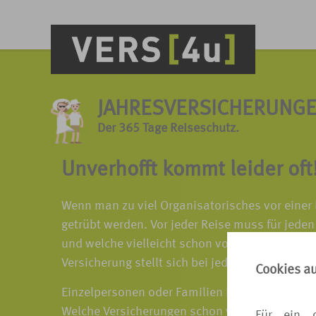
JAHRESVERSICHERUNG
Der 365 Tage Reiseschutz.
Unverhofft kommt leider oft
Wenn man zu viel Organisatorisches vor einer R
getrübt werden. Vor jeder Reise muss für jede
und welche vielleicht schon vorhanden. Ob Stä
Versicherung stellt sich bei jeder Reisevariante
Cookies a
Einzelpersonen oder Familien können sich für 
Welche Versicherungen schon vorhanden und w
Für ein 