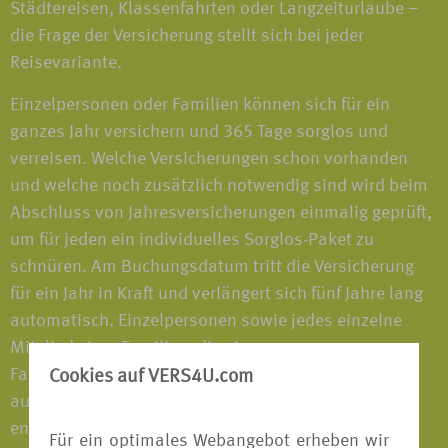
Städtereisen, Klassenfahrten oder Langzeiturlaube –
die Frage der Versicherung stellt sich bei jeder
Reisevariante.
Einzelpersonen oder Familien können sich für ein
ganzes Jahr versichern und 365 Tage sorglos und
verreisen. Welche Versicherungen schon vorhanden
und welche noch zusätzlich notwendig sind wird beim
Abschluss von Jahresversicherungen einmalig geprüft,
um für jeden ein individuelles Sorglos-Paket zu
schnüren. Am Buchungsdatum tritt die Versicherung
für ein Jahr in Kraft und verlängert sich fünf Jahre lang
automatisch. Einzelpersonen sowie jedes einzelne
Mitglied einer Familien, die eine
Familienversicherungen abgeschlossen haben, sind
Cookies auf VERS4U.com
auf jeder Reise, die mehr als 50km vom Wohnsitz
entfernt ist, versichert - im In- und Ausland; alleine,
Für ein optimales Webangebot erheben wir