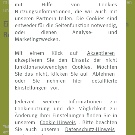
mit der Familie oder einer Reisegruppe; bei Tagesreisen
mit Hilfe von Cookies
und Langzeiturlauben.
Nutzungsinformationen, die wir auch mit
unseren Partnern teilen. Die Cookies sind
Eine Jahresversicherung beinhaltet zum
entweder für die Seitenfunktion notwendig,
oder dienen Analyse- und
Beispiel*:
Marketingzwecken.
Reiserücktritts-Versicherung
Mit einem Klick auf
Akzeptieren
akzeptieren Sie den Einsatz der nicht
Reisekranken-Versicherung
funktionsnotwendigen Cookies. Möchten
Sie das nicht, klicken Sie auf
Ablehnen
Reiseabbruch-Versicherung
oder Sie nehmen hier
detaillierte
Reisegepäck-Versicherung
Einstellungen
vor.
Reiseunfall-Versicherung
Jederzeit weitere Informationen zur
Cookienutzung und die Möglichkeit zur
Notfallversicherung
Änderung Ihrer Einstellungen finden Sie in
unserem
Cookie-Hinweis
. Bitte beachten
*Ist abhängig vom Versicherungsangebot und Versicherer. Details
Sie auch unseren
Datenschutz-Hinweis
entnehmen Sie bitte den jeweiligen Versicherungsbedingungen.