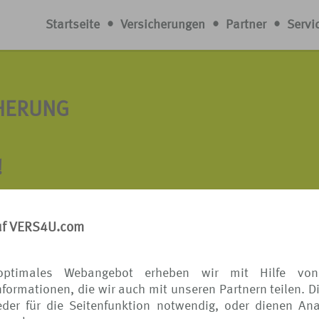
Startseite
•
Versicherungen
•
Partner
•
Servi
CHERUNG
!
n hat, kennt dieses flaue Gefühl in der Magengegend, we
 wartet, und wartet... Wenn der Koffer schließlich doch n
uf VERS4U.com
 mehr im Wege. Aber falls doch nicht, was nun?
optimales Webangebot erheben wir mit Hilfe von
ch nicht das Lieblingssommerkleid und die
formationen, die wir auch mit unseren Partnern teilen. D
ird der Zeitwert des verschwundenen Gepäcks erstattet*.
der für die Seitenfunktion notwendig, oder dienen Ana