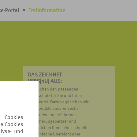
ce-Portal
•
Erstinformation
DAS ZEICHNET
VERS[4U] AUS:
nn
Wir suchen den passenden
och
Reiseschutz für Sie und Ihren
Geldbeutel. Dazu vergleichen wir
die Produkte unserer sechs
bekannten und erfahrenen
 Cookies
Versicherungspartner und
ie Cookies
ermöglichen Ihnen eine schnelle
lyse- und
und einfache Übersicht über