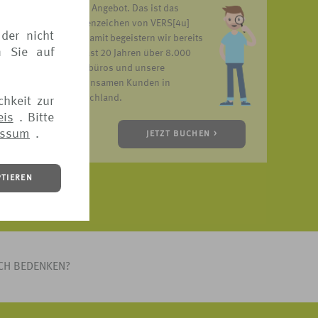
unser Angebot. Das ist das
Markenzeichen von VERS[4u]
der nicht
und damit begeistern wir bereits
n Sie auf
seit fast 20 Jahren über 8.000
Reisebüros und unsere
gemeinsamen Kunden in
Deutschland.
chkeit zur
eis
. Bitte
essum
.
JETZT BUCHEN >
PTIEREN
ICH BEDENKEN?