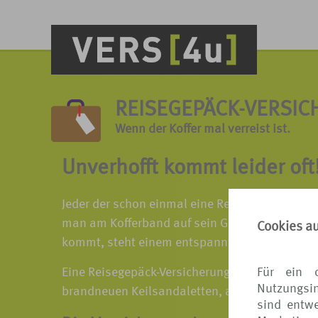
REISEGEPÄCK-VERSI
Wenn der Koffer mal verreist ist.
Unverhofft kommt leider oft
Jeder der schon einmal eine Reise unternomme
man am Kofferband auf sein Gepäck wartet, und
Cookies a
kommt, steht einem entspannten Urlaub nichts
Für ein 
Eine Reisegepäck-Versicherung ersetzt natürli
Nutzungsin
brandneuen Keilsandaletten, aber zumindest w
sind entwe