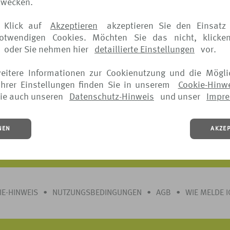
zwecken.
in Anspruch genommen werden bei:
 Klick auf
Akzeptieren
akzeptieren Sie den Einsatz 
notwendigen Cookies. Möchten Sie das nicht, klicke
oder Sie nehmen hier
detaillierte Einstellungen
vor.
weitere Informationen zur Cookienutzung und die Mögli
hrer Einstellungen finden Sie in unserem
Cookie-Hinw
ie auch unseren
Datenschutz-Hinweis
und unser
Impr
ls entnehmen Sie bitte den jeweiligen Versicherungsbedingungen.
NEN
AKZE
 jederzeit vor Beginn der Reise möglich.
IE-HINWEIS
•
NUTZUNGSBEDINGUNGEN
•
AGB
•
WIE MELDE 