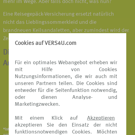
mehr im Wege. Aber falls doch nicht, was nun?
Eine Reisegepäck-Versicherung ersetzt natürlich
nicht das Lieblingssommerkleid und die
brandneuen Keilsandaletten, aber zumindest wird der
Zeitwert des verschwundenen Gepäcks erstattet*.
Cookies auf VERS4U.com
Die Versicherung kann außerdem in
Für ein optimales Webangebot erheben wir
Anspruch genommen werden bei:
mit Hilfe von Cookies
Nutzungsinformationen, die wir auch mit
Diebstahl
unseren Partnern teilen. Die Cookies sind
entweder für die Seitenfunktion notwendig,
Raub
oder dienen Analyse- und
Beschädigung
Marketingzwecken.
Abhandenkommen
Mit einem Klick auf
Akzeptieren
akzeptieren Sie den Einsatz der nicht
*Ist abhängig vom Versicherungsangebot und Versicherer. Details
funktionsnotwendigen Cookies. Möchten