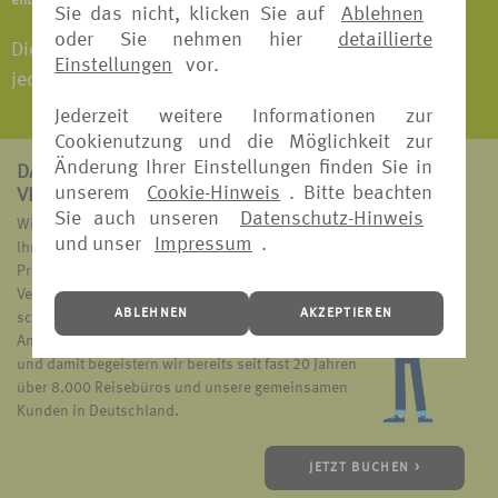
entnehmen Sie bitte den jeweiligen Versicherungsbedingungen.
Sie das nicht, klicken Sie auf
Ablehnen
oder Sie nehmen hier
detaillierte
Die Buchung einer Reisegepäck-Versicherung ist
Einstellungen
vor.
jederzeit vor Beginn der Reise möglich.
Jederzeit weitere Informationen zur
Cookienutzung und die Möglichkeit zur
Änderung Ihrer Einstellungen finden Sie in
DAS ZEICHNET
unserem
Cookie-Hinweis
. Bitte beachten
VERS[4U] AUS:
Sie auch unseren
Datenschutz-Hinweis
Wir suchen den passenden Reiseschutz für Sie und
und unser
Impressum
.
Ihren Geldbeutel. Dazu vergleichen wir die
Produkte unserer sechs bekannten und erfahrenen
Versicherungspartner und ermöglichen Ihnen eine
ABLEHNEN
AKZEPTIEREN
schnelle und einfache Übersicht über unser
Angebot. Das ist das Markenzeichen von VERS[4u]
und damit begeistern wir bereits seit fast 20 Jahren
über 8.000 Reisebüros und unsere gemeinsamen
Kunden in Deutschland.
JETZT BUCHEN >