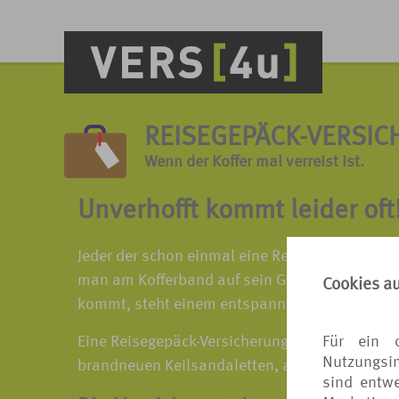
REISEGEPÄCK-VERSI
Wenn der Koffer mal verreist ist.
Unverhofft kommt leider oft
Jeder der schon einmal eine Reise unternomme
man am Kofferband auf sein Gepäck wartet, und
Cookies a
kommt, steht einem entspannten Urlaub nichts
Für ein 
Eine Reisegepäck-Versicherung ersetzt natürli
Nutzungsin
brandneuen Keilsandaletten, aber zumindest w
sind entwe