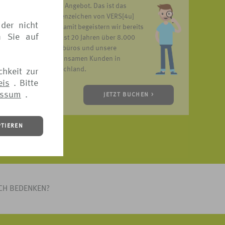
unser Angebot. Das ist das
Markenzeichen von VERS[4u]
der nicht
und damit begeistern wir bereits
n Sie auf
seit fast 20 Jahren über 8.000
Reisebüros und unsere
gemeinsamen Kunden in
Deutschland.
chkeit zur
eis
. Bitte
essum
.
JETZT BUCHEN >
PTIEREN
ICH BEDENKEN?