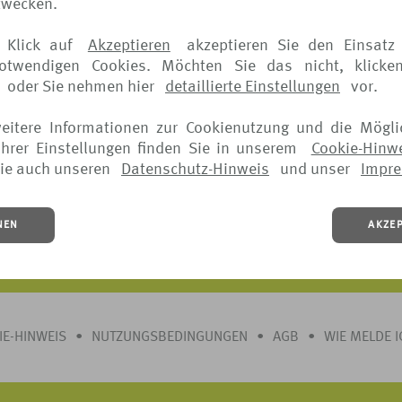
zwecken.
in Anspruch genommen werden bei:
 Klick auf
Akzeptieren
akzeptieren Sie den Einsatz 
notwendigen Cookies. Möchten Sie das nicht, klicke
oder Sie nehmen hier
detaillierte Einstellungen
vor.
weitere Informationen zur Cookienutzung und die Mögli
hrer Einstellungen finden Sie in unserem
Cookie-Hinw
ie auch unseren
Datenschutz-Hinweis
und unser
Impr
ls entnehmen Sie bitte den jeweiligen Versicherungsbedingungen.
NEN
AKZE
 jederzeit vor Beginn der Reise möglich.
IE-HINWEIS
•
NUTZUNGSBEDINGUNGEN
•
AGB
•
WIE MELDE 