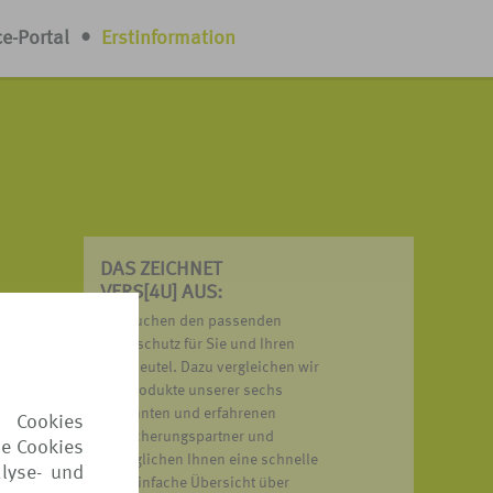
ce-Portal
•
Erstinformation
DAS ZEICHNET
VERS[4U] AUS:
nn
Wir suchen den passenden
och
Reiseschutz für Sie und Ihren
Geldbeutel. Dazu vergleichen wir
die Produkte unserer sechs
bekannten und erfahrenen
 Cookies
Versicherungspartner und
ie Cookies
ermöglichen Ihnen eine schnelle
lyse- und
und einfache Übersicht über