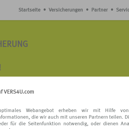
Startseite
•
Versicherungen
•
Partner
•
Servi
CHERUNG
!
n hat, kennt dieses flaue Gefühl in der Magengegend, we
 wartet, und wartet... Wenn der Koffer schließlich doch n
uf VERS4U.com
 mehr im Wege. Aber falls doch nicht, was nun?
optimales Webangebot erheben wir mit Hilfe von
ch nicht das Lieblingssommerkleid und die
formationen, die wir auch mit unseren Partnern teilen. D
ird der Zeitwert des verschwundenen Gepäcks erstattet*.
der für die Seitenfunktion notwendig, oder dienen Ana