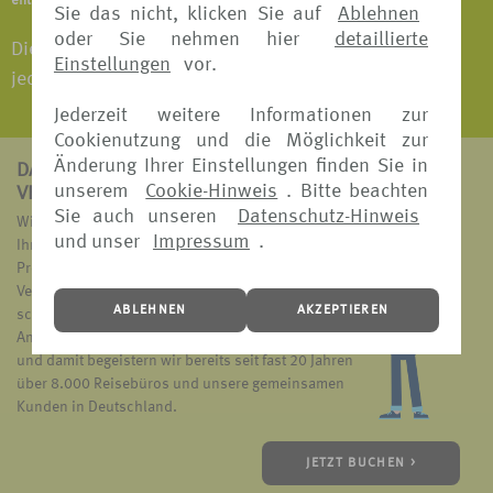
entnehmen Sie bitte den jeweiligen Versicherungsbedingungen.
Sie das nicht, klicken Sie auf
Ablehnen
oder Sie nehmen hier
detaillierte
Die Buchung einer Reisegepäck-Versicherung ist
Einstellungen
vor.
jederzeit vor Beginn der Reise möglich.
Jederzeit weitere Informationen zur
Cookienutzung und die Möglichkeit zur
Änderung Ihrer Einstellungen finden Sie in
DAS ZEICHNET
unserem
Cookie-Hinweis
. Bitte beachten
VERS[4U] AUS:
Sie auch unseren
Datenschutz-Hinweis
Wir suchen den passenden Reiseschutz für Sie und
und unser
Impressum
.
Ihren Geldbeutel. Dazu vergleichen wir die
Produkte unserer sechs bekannten und erfahrenen
Versicherungspartner und ermöglichen Ihnen eine
ABLEHNEN
AKZEPTIEREN
schnelle und einfache Übersicht über unser
Angebot. Das ist das Markenzeichen von VERS[4u]
und damit begeistern wir bereits seit fast 20 Jahren
über 8.000 Reisebüros und unsere gemeinsamen
Kunden in Deutschland.
JETZT BUCHEN >