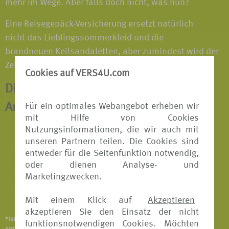
mehr im Wege. Aber falls doch nicht, was nun?
Eine Reisegepäck-Versicherung ersetzt natürlich
nicht das Lieblingssommerkleid und die
brandneuen Keilsandaletten, aber zumindest wird der
Zeitwert des verschwundenen Gepäcks erstattet*.
Cookies auf VERS4U.com
Die Versicherung kann außerdem in
Für ein optimales Webangebot erheben wir
Anspruch genommen werden bei:
mit Hilfe von Cookies
Nutzungsinformationen, die wir auch mit
Diebstahl
unseren Partnern teilen. Die Cookies sind
entweder für die Seitenfunktion notwendig,
Raub
oder dienen Analyse- und
Beschädigung
Marketingzwecken.
Abhandenkommen
Mit einem Klick auf
Akzeptieren
akzeptieren Sie den Einsatz der nicht
*Ist abhängig vom Versicherungsangebot und Versicherer. Details
funktionsnotwendigen Cookies. Möchten