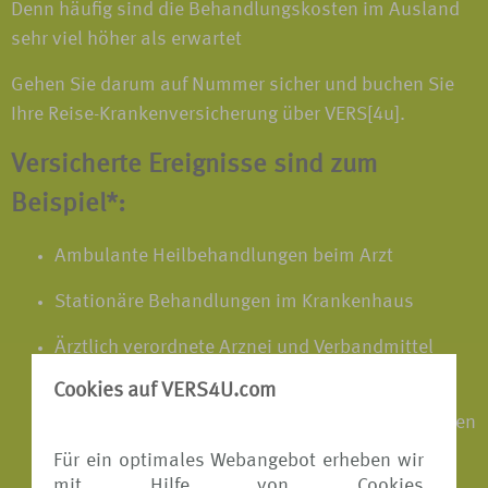
Denn häufig sind die Behandlungskosten im Ausland
sehr viel höher als erwartet
Gehen Sie darum auf Nummer sicher und buchen Sie
Ihre Reise-Krankenversicherung über VERS[4u].
Versicherte Ereignisse sind zum
Beispiel*:
Ambulante Heilbehandlungen beim Arzt
Stationäre Behandlungen im Krankenhaus
Ärztlich verordnete Arznei und Verbandmittel
sowie unfallbedingte Hilfsmittel
Cookies auf VERS4U.com
Notwendige Heilbehandlungen des neugeborenen
Kindes bei Frühgeburten im Ausland
Für ein optimales Webangebot erheben wir
mit Hilfe von Cookies