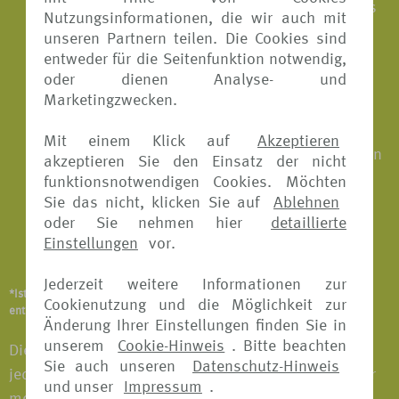
Transport zum nächsterreichbaren Krankenhaus
Nutzungsinformationen, die wir auch mit
und zurück in die Unterkunft
unseren Partnern teilen. Die Cookies sind
entweder für die Seitenfunktion notwendig,
Medizinisch sinnvoller vertretbarer
oder dienen Analyse- und
Krankenrücktransport
Marketingzwecken.
Schmerzstillende konservierende
Mit einem Klick auf
Akzeptieren
Zahnbehandlungen einschließlich Zahnfüllungen
akzeptieren Sie den Einsatz der nicht
funktionsnotwendigen Cookies. Möchten
Ärztlich verordnete Massagen
Sie das nicht, klicken Sie auf
Ablehnen
oder Sie nehmen hier
detaillierte
Überführung ins Inland oder Bestattung im
Einstellungen
vor.
Ausland im Todesfall
Jederzeit weitere Informationen zur
*Ist abhängig vom Versicherungsangebot und Versicherer. Details
Cookienutzung und die Möglichkeit zur
entnehmen Sie bitte den jeweiligen Versicherungsbedingungen.
Änderung Ihrer Einstellungen finden Sie in
unserem
Cookie-Hinweis
. Bitte beachten
Die Buchung einer Reise-Krankenversicherung ist
Sie auch unseren
Datenschutz-Hinweis
jederzeit vor Beginn der Reise möglich. Die Kosten für
und unser
Impressum
.