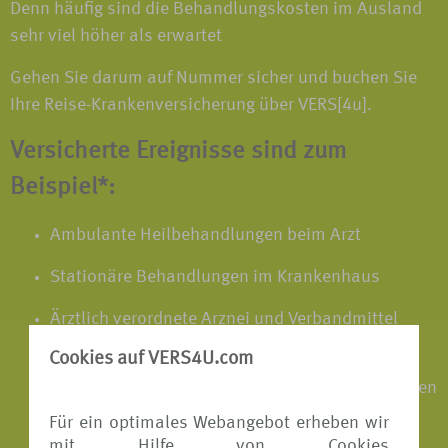
Denn häufig sind die Behandlungskosten im Ausland
sehr viel höher als erwartet
Gehen Sie darum auf Nummer sicher und buchen Sie
Ihre Reise-Krankenversicherung über VERS[4u].
Versicherte Ereignisse sind zum
Beispiel*:
Ambulante Heilbehandlungen beim Arzt
Stationäre Behandlungen im Krankenhaus
Ärztlich verordnete Arznei und Verbandmittel
sowie unfallbedingte Hilfsmittel
Cookies auf VERS4U.com
Notwendige Heilbehandlungen des neugeborenen
Kindes bei Frühgeburten im Ausland
Für ein optimales Webangebot erheben wir
mit Hilfe von Cookies