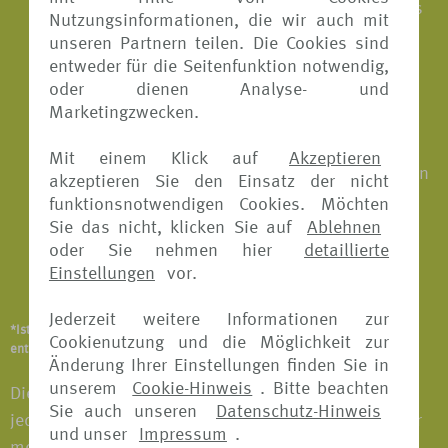
Transport zum nächsterreichbaren Krankenhaus
Nutzungsinformationen, die wir auch mit
und zurück in die Unterkunft
unseren Partnern teilen. Die Cookies sind
entweder für die Seitenfunktion notwendig,
Medizinisch sinnvoller vertretbarer
oder dienen Analyse- und
Krankenrücktransport
Marketingzwecken.
Schmerzstillende konservierende
Mit einem Klick auf
Akzeptieren
Zahnbehandlungen einschließlich Zahnfüllungen
akzeptieren Sie den Einsatz der nicht
funktionsnotwendigen Cookies. Möchten
Ärztlich verordnete Massagen
Sie das nicht, klicken Sie auf
Ablehnen
oder Sie nehmen hier
detaillierte
Überführung ins Inland oder Bestattung im
Einstellungen
vor.
Ausland im Todesfall
Jederzeit weitere Informationen zur
*Ist abhängig vom Versicherungsangebot und Versicherer. Details
Cookienutzung und die Möglichkeit zur
entnehmen Sie bitte den jeweiligen Versicherungsbedingungen.
Änderung Ihrer Einstellungen finden Sie in
unserem
Cookie-Hinweis
. Bitte beachten
Die Buchung einer Reise-Krankenversicherung ist
Sie auch unseren
Datenschutz-Hinweis
jederzeit vor Beginn der Reise möglich. Die Kosten für
und unser
Impressum
.