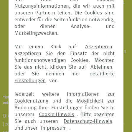
Transport zum nächsterreichbaren Krankenhaus
Nutzungsinformationen, die wir auch mit
und zurück in die Unterkunft
unseren Partnern teilen. Die Cookies sind
entweder für die Seitenfunktion notwendig,
Medizinisch sinnvoller vertretbarer
oder dienen Analyse- und
Krankenrücktransport
Marketingzwecken.
Schmerzstillende konservierende
Mit einem Klick auf
Akzeptieren
Zahnbehandlungen einschließlich Zahnfüllungen
akzeptieren Sie den Einsatz der nicht
funktionsnotwendigen Cookies. Möchten
Ärztlich verordnete Massagen
Sie das nicht, klicken Sie auf
Ablehnen
oder Sie nehmen hier
detaillierte
Überführung ins Inland oder Bestattung im
Einstellungen
vor.
Ausland im Todesfall
Jederzeit weitere Informationen zur
*Ist abhängig vom Versicherungsangebot und Versicherer. Details
Cookienutzung und die Möglichkeit zur
entnehmen Sie bitte den jeweiligen Versicherungsbedingungen.
Änderung Ihrer Einstellungen finden Sie in
unserem
Cookie-Hinweis
. Bitte beachten
Die Buchung einer Reise-Krankenversicherung ist
Sie auch unseren
Datenschutz-Hinweis
jederzeit vor Beginn der Reise möglich. Die Kosten für
und unser
Impressum
.