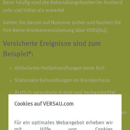
Denn häufig sind die Behandlungskosten im Ausland
sehr viel höher als erwartet
Gehen Sie darum auf Nummer sicher und buchen Sie
Ihre Reise-Krankenversicherung über VERS[4u].
Versicherte Ereignisse sind zum
Beispiel*:
Ambulante Heilbehandlungen beim Arzt
Stationäre Behandlungen im Krankenhaus
Ärztlich verordnete Arznei und Verbandmittel
sowie unfallbedingte Hilfsmittel
Cookies auf VERS4U.com
Notwendige Heilbehandlungen des neugeborenen
Kindes bei Frühgeburten im Ausland
Für ein optimales Webangebot erheben wir
mit Hilfe von Cookies