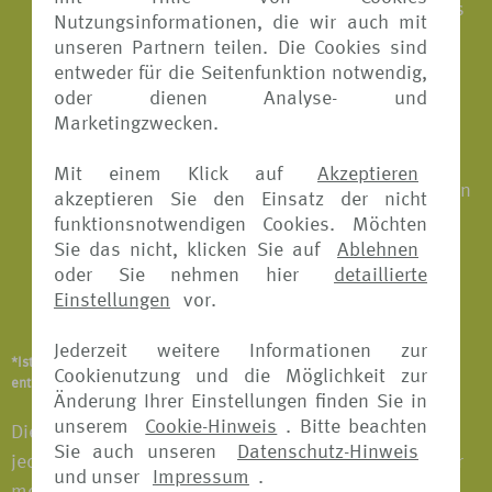
Transport zum nächsterreichbaren Krankenhaus
Nutzungsinformationen, die wir auch mit
und zurück in die Unterkunft
unseren Partnern teilen. Die Cookies sind
entweder für die Seitenfunktion notwendig,
Medizinisch sinnvoller vertretbarer
oder dienen Analyse- und
Krankenrücktransport
Marketingzwecken.
Schmerzstillende konservierende
Mit einem Klick auf
Akzeptieren
Zahnbehandlungen einschließlich Zahnfüllungen
akzeptieren Sie den Einsatz der nicht
funktionsnotwendigen Cookies. Möchten
Ärztlich verordnete Massagen
Sie das nicht, klicken Sie auf
Ablehnen
oder Sie nehmen hier
detaillierte
Überführung ins Inland oder Bestattung im
Einstellungen
vor.
Ausland im Todesfall
Jederzeit weitere Informationen zur
*Ist abhängig vom Versicherungsangebot und Versicherer. Details
Cookienutzung und die Möglichkeit zur
entnehmen Sie bitte den jeweiligen Versicherungsbedingungen.
Änderung Ihrer Einstellungen finden Sie in
unserem
Cookie-Hinweis
. Bitte beachten
Die Buchung einer Reise-Krankenversicherung ist
Sie auch unseren
Datenschutz-Hinweis
jederzeit vor Beginn der Reise möglich. Die Kosten für
und unser
Impressum
.