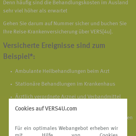
Denn häufig sind die Behandlungskosten im Ausland
sehr viel höher als erwartet
Gehen Sie darum auf Nummer sicher und buchen Sie
Ihre Reise-Krankenversicherung über VERS[4u].
Versicherte Ereignisse sind zum
Beispiel*:
Ambulante Heilbehandlungen beim Arzt
Stationäre Behandlungen im Krankenhaus
Ärztlich verordnete Arznei und Verbandmittel
sowie unfallbedingte Hilfsmittel
Cookies auf VERS4U.com
Notwendige Heilbehandlungen des neugeborenen
Kindes bei Frühgeburten im Ausland
Für ein optimales Webangebot erheben wir
mit Hilfe von Cookies