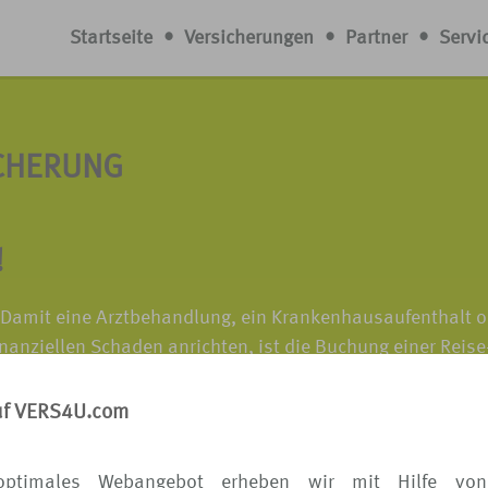
Startseite
•
Versicherungen
•
Partner
•
Servi
CHERUNG
!
 Damit eine Arztbehandlung, ein Krankenhausaufenthalt o
nanziellen Schaden anrichten, ist die Buchung einer Reise
 Denn häufig sind die Behandlungskosten im Ausland sehr
uf VERS4U.com
n Sie Ihre Reise-Krankenversicherung über VERS[4u].
optimales Webangebot erheben wir mit Hilfe von