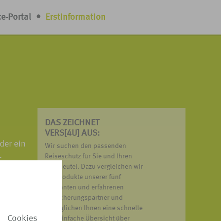
ce-Portal
•
Erstinformation
DAS ZEICHNET
VERS[4U] AUS:
der ein
Wir suchen den passenden
-
Reiseschutz für Sie und Ihren
Geldbeutel. Dazu vergleichen wir
 viel
die Produkte unserer fünf
bekannten und erfahrenen
Versicherungspartner und
ermöglichen Ihnen eine schnelle
 Cookies
und einfache Übersicht über