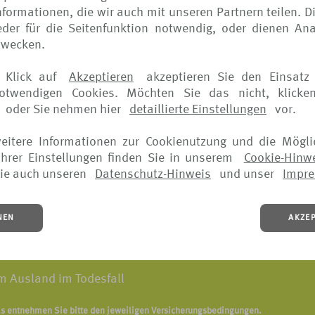
eispiel*:
formationen, die wir auch mit unseren Partnern teilen. D
der für die Seitenfunktion notwendig, oder dienen Ana
zwecken.
us
 Klick auf
Akzeptieren
akzeptieren Sie den Einsatz 
notwendigen Cookies. Möchten Sie das nicht, klicke
ttel sowie unfallbedingte Hilfsmittel
oder Sie nehmen hier
detaillierte Einstellungen
vor.
borenen Kindes bei Frühgeburten im Ausland
weitere Informationen zur Cookienutzung und die Mögli
hrer Einstellungen finden Sie in unserem
Cookie-Hinw
nhaus und zurück in die Unterkunft
ie auch unseren
Datenschutz-Hinweis
und unser
Impr
nkenrücktransport
NEN
AKZE
handlungen einschließlich Zahnfüllungen
im Ausland im Todesfall
ls entnehmen Sie bitte den jeweiligen Versicherungsbedingungen.