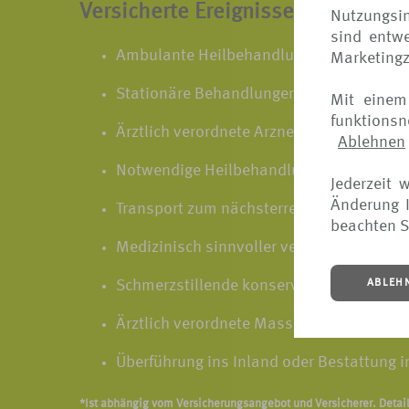
Versicherte Ereignisse sind zum B
Nutzungsin
sind entwe
Ambulante Heilbehandlungen beim Arzt
Marketing
Stationäre Behandlungen im Krankenha
Mit einem
funktions
Ärztlich verordnete Arznei und Verbandmi
Ablehnen
Notwendige Heilbehandlungen des neuge
Jederzeit 
Änderung I
Transport zum nächsterreichbaren Kranke
beachten S
Medizinisch sinnvoller vertretbarer Kra
ABLEH
Schmerzstillende konservierende Zahnbe
Ärztlich verordnete Massagen
Überführung ins Inland oder Bestattung 
*Ist abhängig vom Versicherungsangebot und Versicherer. Detai