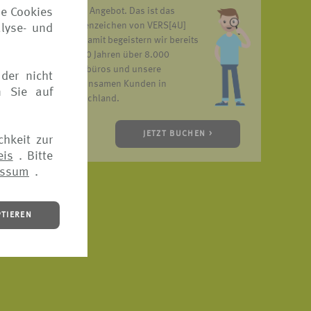
ie Cookies
unser Angebot. Das ist das
Markenzeichen von VERS[4U]
lyse- und
und damit begeistern wir bereits
seit 10 Jahren über 8.000
Reisebüros und unsere
der nicht
gemeinsamen Kunden in
n Sie auf
Deutschland.
JETZT BUCHEN >
chkeit zur
eis
. Bitte
essum
.
PTIEREN