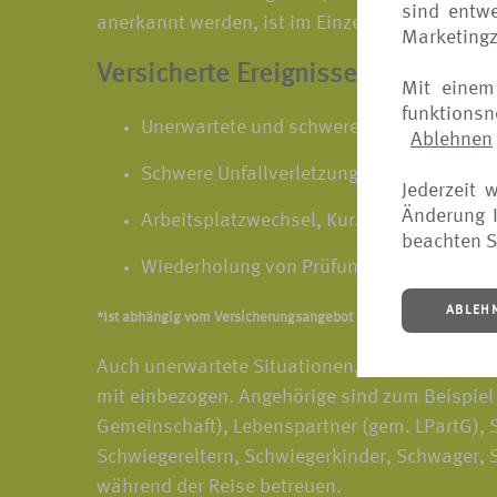
sind entwe
anerkannt werden, ist im Einzelfall zu prüfen.
Marketing
Versicherte Ereignisse sind zum B
Mit einem
funktions
Unerwartete und schwere Erkrankung
Ablehnen
Schwere Unfallverletzung, Tod, Impfunver
Jederzeit 
Änderung I
Arbeitsplatzwechsel, Kurzarbeit, Verlust 
beachten S
Wiederholung von Prüfungen, Nichtverse
ABLEH
*Ist abhängig vom Versicherungsangebot und Versicherer. Detai
Auch unerwartete Situationen, die bei Angehöri
mit einbezogen. Angehörige sind zum Beispiel 
Gemeinschaft), Lebenspartner (gem. LPartG), St
Schwiegereltern, Schwiegerkinder, Schwager, 
während der Reise betreuen.