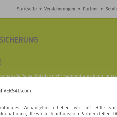
Startseite
•
Versicherungen
•
Partner
•
Servi
RSICHERUNG
!
rsonen die Reise plötzlich nicht mehr antreten kann, muss
gebucht werden. Krankheits- oder Todesfälle, Schwangersch
hsel oder eine Trennung - es gibt viele Gründe, eine gepla
uf VERS4U.com
optimales Webangebot erheben wir mit Hilfe von
 Reisenden vor unerwarteten Kosten bei plötzlichem Eintret
formationen, die wir auch mit unseren Partnern teilen. D
itt des Urlaubs führen. Welche Gründe als Versicherungsg