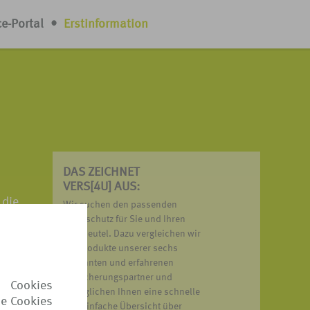
ce-Portal
•
Erstinformation
DAS ZEICHNET
VERS[4U] AUS:
 die
Wir suchen den passenden
aft,
Reiseschutz für Sie und Ihren
Geldbeutel. Dazu vergleichen wir
nte
die Produkte unserer sechs
bekannten und erfahrenen
Versicherungspartner und
 Cookies
en nicht
ermöglichen Ihnen eine schnelle
ie Cookies
ründe
und einfache Übersicht über