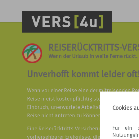
REISERÜCKTRITTS-VE
Wenn der Urlaub in weite Ferne rückt.
Unverhofft kommt leider oft
Wenn vor einer Reise eine der mitreisenden Pe
Reise meist kostenpflichtig storniert oder um
Einbruch, unerwartete Arbeitslosigkeit, Jobwec
Cookies a
Reise nicht antreten zu können.
Für ein 
Eine Reiserücktritts-Versicherung schützt alle
Nutzungsin
vorhersehbarer Ereignisse, die zum Nicht-Antr