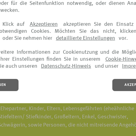
der für die Seitenfunktion notwendig, oder dienen Ana
zwecken.
eispiel*:
 Klick auf
Akzeptieren
akzeptieren Sie den Einsatz 
notwendigen Cookies. Möchten Sie das nicht, klicke
oder Sie nehmen hier
detaillierte Einstellungen
vor.
träglichkeit
weitere Informationen zur Cookienutzung und die Mögli
hrer Einstellungen finden Sie in unserem
Cookie-Hinw
des Arbeitsplatzes
ie auch unseren
Datenschutz-Hinweis
und unser
Impr
tzung
NEN
AKZE
ls entnehmen Sie bitte den jeweiligen Versicherungsbedingungen.
gen der versicherten Personen eintreten, sind in die Vers
Ehepartner, Kinder, Eltern, Lebensgefährten (eheähnliche
iefeltern/ Stiefkinder, Großeltern, Enkel, Geschwister,
Schwägerin, sowie Personen, die nicht mitreisende Angehö