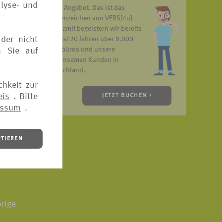
lyse- und
unser Angebot. Das ist das
Markenzeichen von VERS[4u]
und damit begeistern wir bereits
der nicht
seit fast 20 Jahren über 8.000
Reisebüros und unsere
n Sie auf
gemeinsamen Kunden in
Deutschland.
chkeit zur
eis
. Bitte
JETZT BUCHEN >
essum
.
PTIEREN
icherung
rige