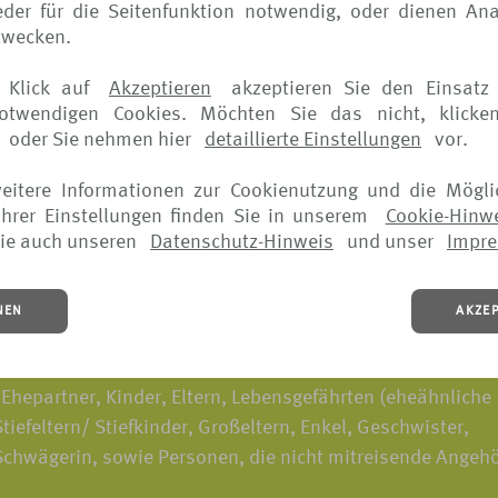
der für die Seitenfunktion notwendig, oder dienen Ana
zwecken.
eispiel*:
 Klick auf
Akzeptieren
akzeptieren Sie den Einsatz 
notwendigen Cookies. Möchten Sie das nicht, klicke
oder Sie nehmen hier
detaillierte Einstellungen
vor.
träglichkeit
weitere Informationen zur Cookienutzung und die Mögli
hrer Einstellungen finden Sie in unserem
Cookie-Hinw
des Arbeitsplatzes
ie auch unseren
Datenschutz-Hinweis
und unser
Impr
tzung
NEN
AKZE
ls entnehmen Sie bitte den jeweiligen Versicherungsbedingungen.
gen der versicherten Personen eintreten, sind in die Vers
Ehepartner, Kinder, Eltern, Lebensgefährten (eheähnliche
iefeltern/ Stiefkinder, Großeltern, Enkel, Geschwister,
Schwägerin, sowie Personen, die nicht mitreisende Angehö