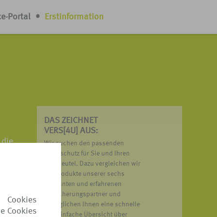
ce-Portal
•
Erstinformation
DAS ZEICHNET
VERS[4U] AUS:
 die
Wir suchen den passenden
aft,
Reiseschutz für Sie und Ihren
Geldbeutel. Dazu vergleichen wir
nte
die Produkte unserer sechs
bekannten und erfahrenen
Versicherungspartner und
 Cookies
en nicht
ermöglichen Ihnen eine schnelle
ie Cookies
ründe
und einfache Übersicht über