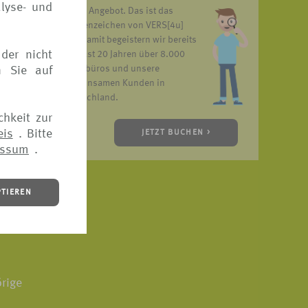
lyse- und
unser Angebot. Das ist das
Markenzeichen von VERS[4u]
und damit begeistern wir bereits
der nicht
seit fast 20 Jahren über 8.000
Reisebüros und unsere
n Sie auf
gemeinsamen Kunden in
Deutschland.
chkeit zur
eis
. Bitte
JETZT BUCHEN >
essum
.
PTIEREN
icherung
rige