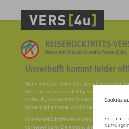
REISERÜCKTRITTS-VE
Wenn der Urlaub in weite Ferne rückt.
Unverhofft kommt leider oft
Wenn vor einer Reise eine der mitreisenden Pe
Reise meist kostenpflichtig storniert oder um
Einbruch, unerwartete Arbeitslosigkeit, Jobwec
Cookies a
Reise nicht antreten zu können.
Für ein 
Eine Reiserücktritts-Versicherung schützt alle
Nutzungsin
vorhersehbarer Ereignisse, die zum Nicht-Antr