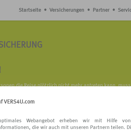
Startseite
•
Versicherungen
•
Partner
•
Servi
RSICHERUNG
!
rsonen die Reise plötzlich nicht mehr antreten kann, muss
gebucht werden. Krankheits- oder Todesfälle, Schwangersch
hsel oder eine Trennung - es gibt viele Gründe, eine gepla
uf VERS4U.com
optimales Webangebot erheben wir mit Hilfe von
 Reisenden vor unerwarteten Kosten bei plötzlichem Eintret
formationen, die wir auch mit unseren Partnern teilen. D
itt des Urlaubs führen. Welche Gründe als Versicherungsg