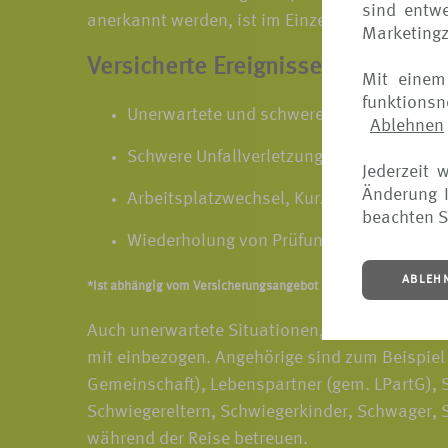
sind entwe
anerkannt werden, ist im Einzelfall zu prüfen.
Marketing
Versicherte Ereignisse sind zum B
Mit einem
funktions
Unerwartete und schwere Erkrankung
Ablehnen
Schwere Unfallverletzung, Tod, Impfunver
Jederzeit 
Änderung I
Arbeitsplatzwechsel, Kurzarbeit, Verlust 
beachten S
Wiederholung von Prüfungen, Nichtverse
ABLEH
*Ist abhängig vom Versicherungsangebot und Versicherer. Detai
Auch unerwartete Situationen, die bei Angehöri
mit einbezogen. Angehörige sind zum Beispiel 
Gemeinschaft), Lebenspartner (gem. LPartG), St
Schwiegereltern, Schwiegerkinder, Schwager, 
während der Reise betreuen.