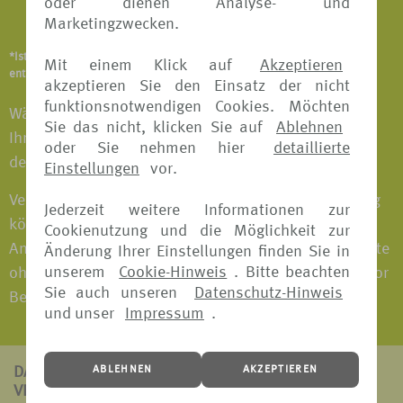
oder dienen Analyse- und
Notfallversicherung
Marketingzwecken.
*Ist abhängig vom Versicherungsangebot und Versicherer. Details
Mit einem Klick auf
Akzeptieren
entnehmen Sie bitte den jeweiligen Versicherungsbedingungen.
akzeptieren Sie den Einsatz der nicht
funktionsnotwendigen Cookies. Möchten
Wählen Sie das Versicherungspaket individuell nach
Sie das nicht, klicken Sie auf
Ablehnen
Ihren Bedürfnissen aus und fahren Sie entspannt in
oder Sie nehmen hier
detaillierte
den Urlaub.
Einstellungen
vor.
Versicherungspakete mit Reiserücktritts-Versicherung
Jederzeit weitere Informationen zur
können bei fast allen Versicherern bis 30 Tage vor
Cookienutzung und die Möglichkeit zur
Antritt der Reise gebucht werden. Versicherungspakete
Änderung Ihrer Einstellungen finden Sie in
unserem
Cookie-Hinweis
. Bitte beachten
ohne Reiserücktritts-Versicherung können jederzeit vor
Sie auch unseren
Datenschutz-Hinweis
Beginn der Reise gebucht werden.
und unser
Impressum
.
ABLEHNEN
AKZEPTIEREN
DAS ZEICHNET
VERS[4U] AUS: