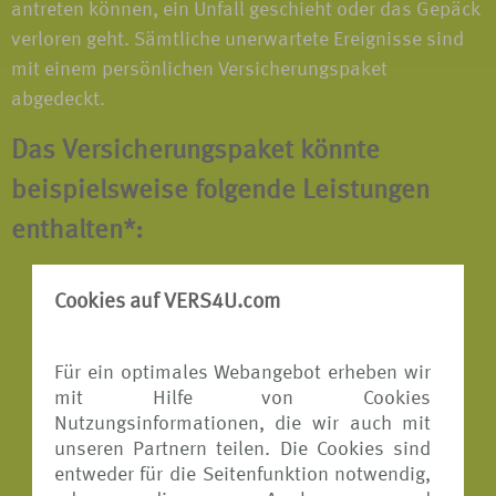
antreten können, ein Unfall geschieht oder das Gepäck
verloren geht. Sämtliche unerwartete Ereignisse sind
mit einem persönlichen Versicherungspaket
abgedeckt.
Das Versicherungspaket könnte
beispielsweise folgende Leistungen
enthalten*:
Reiserücktritts-Versicherung
Cookies auf VERS4U.com
Reiseabbruch-Versicherung
Für ein optimales Webangebot erheben wir
Reisekranken-Versicherung
mit Hilfe von Cookies
Reisegepäck-Versicherung
Nutzungsinformationen, die wir auch mit
unseren Partnern teilen. Die Cookies sind
Reiseunfall-Versicherung
entweder für die Seitenfunktion notwendig,