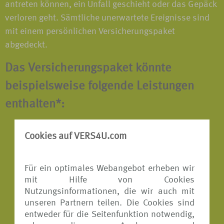
antreten können, ein Unfall geschieht oder das Gepäck
verloren geht. Sämtliche unerwartete Ereignisse sind
mit einem persönlichen Versicherungspaket
abgedeckt.
Das Versicherungspaket könnte
beispielsweise folgende Leistungen
enthalten*:
Reiserücktritts-Versicherung
Cookies auf VERS4U.com
Reiseabbruch-Versicherung
Für ein optimales Webangebot erheben wir
Reisekranken-Versicherung
mit Hilfe von Cookies
Reisegepäck-Versicherung
Nutzungsinformationen, die wir auch mit
unseren Partnern teilen. Die Cookies sind
Reiseunfall-Versicherung
entweder für die Seitenfunktion notwendig,