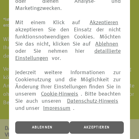
oder dienen Analyse- und
Notfallversicherung
Marketingzwecken.
*Ist abhängig vom Versicherungsangebot und Versicherer. Details
Mit einem Klick auf
Akzeptieren
entnehmen Sie bitte den jeweiligen Versicherungsbedingungen.
akzeptieren Sie den Einsatz der nicht
funktionsnotwendigen Cookies. Möchten
Wählen Sie das Versicherungspaket individuell nach
Sie das nicht, klicken Sie auf
Ablehnen
Ihren Bedürfnissen aus und fahren Sie entspannt in
oder Sie nehmen hier
detaillierte
den Urlaub.
Einstellungen
vor.
Versicherungspakete mit Reiserücktritts-Versicherung
Jederzeit weitere Informationen zur
können bei fast allen Versicherern bis 30 Tage vor
Cookienutzung und die Möglichkeit zur
Antritt der Reise gebucht werden. Versicherungspakete
Änderung Ihrer Einstellungen finden Sie in
unserem
Cookie-Hinweis
. Bitte beachten
ohne Reiserücktritts-Versicherung können jederzeit vor
Sie auch unseren
Datenschutz-Hinweis
Beginn der Reise gebucht werden.
und unser
Impressum
.
ABLEHNEN
AKZEPTIEREN
DAS ZEICHNET
VERS[4U] AUS: