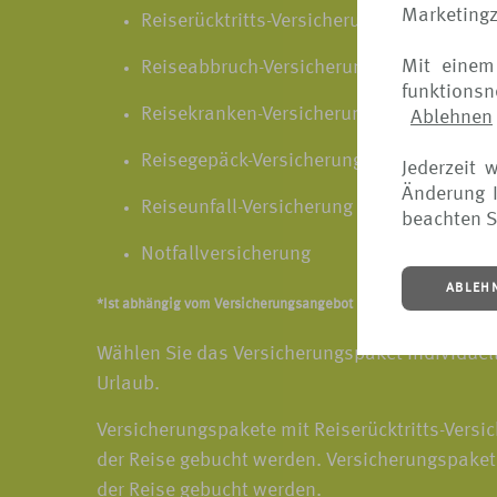
Marketing
Reiserücktritts-Versicherung
Mit einem
Reiseabbruch-Versicherung
funktions
Reisekranken-Versicherung
Ablehnen
Reisegepäck-Versicherung
Jederzeit 
Änderung I
Reiseunfall-Versicherung
beachten S
Notfallversicherung
ABLEH
*Ist abhängig vom Versicherungsangebot und Versicherer. Detai
Wählen Sie das Versicherungspaket individuell
Urlaub.
Versicherungspakete mit Reiserücktritts-Versic
der Reise gebucht werden. Versicherungspakete
der Reise gebucht werden.