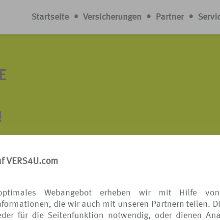
Startseite
•
Versicherungen
•
Partner
•
Servi
E
!
l, der sollte bei der Auswahl seines Reiseschutzes keine
aket sind Sie und Ihre Familie rundum geschützt. Egal 
uf VERS4U.com
antreten können, ein Unfall geschieht oder das Gepäck ver
mit einem persönlichen Versicherungspaket abgedeckt.
optimales Webangebot erheben wir mit Hilfe von
formationen, die wir auch mit unseren Partnern teilen. D
ispielsweise folgende Leistungen enthalte
der für die Seitenfunktion notwendig, oder dienen Ana