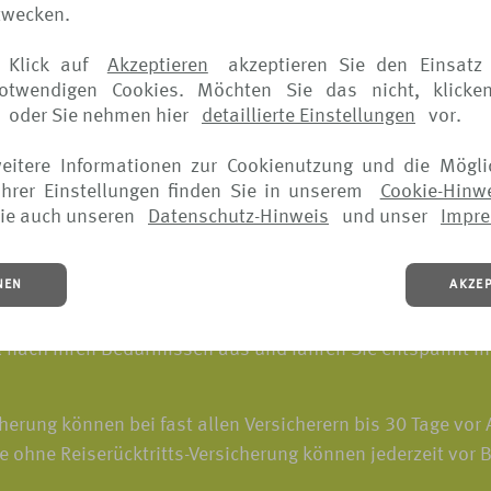
zwecken.
 Klick auf
Akzeptieren
akzeptieren Sie den Einsatz 
notwendigen Cookies. Möchten Sie das nicht, klicke
oder Sie nehmen hier
detaillierte Einstellungen
vor.
weitere Informationen zur Cookienutzung und die Mögli
hrer Einstellungen finden Sie in unserem
Cookie-Hinw
ie auch unseren
Datenschutz-Hinweis
und unser
Impr
NEN
AKZE
ls entnehmen Sie bitte den jeweiligen Versicherungsbedingungen.
 nach Ihren Bedürfnissen aus und fahren Sie entspannt in
herung können bei fast allen Versicherern bis 30 Tage vor A
 ohne Reiserücktritts-Versicherung können jederzeit vor 