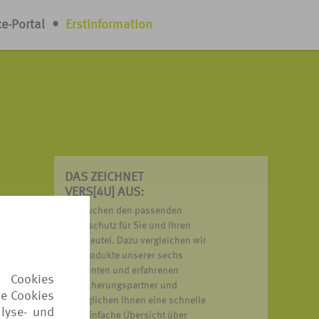
ce-Portal
•
Erstinformation
DAS ZEICHNET
VERS[4U] AUS:
Wir suchen den passenden
ob Sie
Reiseschutz für Sie und Ihren
Geldbeutel. Dazu vergleichen wir
loren
die Produkte unserer sechs
bekannten und erfahrenen
 Cookies
Versicherungspartner und
ie Cookies
n*:
ermöglichen Ihnen eine schnelle
lyse- und
und einfache Übersicht über