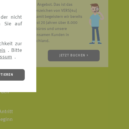
unser Angebot. Das ist das
Markenzeichen von VERS[4u]
der nicht
und damit begeistern wir bereits
seit fast 20 Jahren über 8.000
n Sie auf
Reisebüros und unsere
gemeinsamen Kunden in
Deutschland.
chkeit zur
eis
. Bitte
JETZT BUCHEN >
essum
.
PTIEREN
 den
ntritt
Beginn