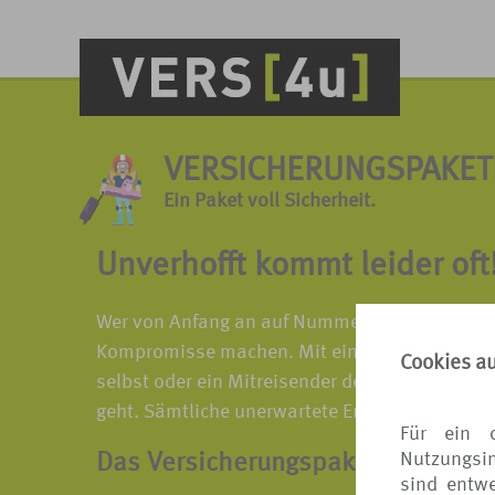
VERSICHERUNGSPAKET
Ein Paket voll Sicherheit.
Unverhofft kommt leider oft
Wer von Anfang an auf Nummer sicher gehen wil
Kompromisse machen. Mit einem Versicherungsp
Cookies a
selbst oder ein Mitreisender den Urlaub nicht 
geht. Sämtliche unerwartete Ereignisse sind 
Für ein 
Nutzungsin
Das Versicherungspaket könnte be
sind entwe