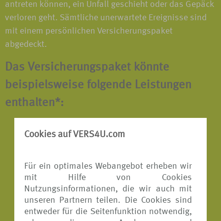
antreten können, ein Unfall geschieht oder das Gepäck
verloren geht. Sämtliche unerwartete Ereignisse sind
mit einem persönlichen Versicherungspaket
abgedeckt.
Das Versicherungspaket könnte
beispielsweise folgende Leistungen
enthalten*:
Reiserücktritts-Versicherung
Cookies auf VERS4U.com
Reiseabbruch-Versicherung
Für ein optimales Webangebot erheben wir
Reisekranken-Versicherung
mit Hilfe von Cookies
Reisegepäck-Versicherung
Nutzungsinformationen, die wir auch mit
unseren Partnern teilen. Die Cookies sind
Reiseunfall-Versicherung
entweder für die Seitenfunktion notwendig,