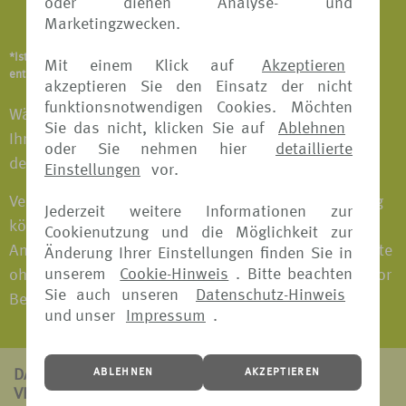
oder dienen Analyse- und
Notfallversicherung
Marketingzwecken.
*Ist abhängig vom Versicherungsangebot und Versicherer. Details
Mit einem Klick auf
Akzeptieren
entnehmen Sie bitte den jeweiligen Versicherungsbedingungen.
akzeptieren Sie den Einsatz der nicht
funktionsnotwendigen Cookies. Möchten
Wählen Sie das Versicherungspaket individuell nach
Sie das nicht, klicken Sie auf
Ablehnen
Ihren Bedürfnissen aus und fahren Sie entspannt in
oder Sie nehmen hier
detaillierte
den Urlaub.
Einstellungen
vor.
Versicherungspakete mit Reiserücktritts-Versicherung
Jederzeit weitere Informationen zur
können bei fast allen Versicherern bis 30 Tage vor
Cookienutzung und die Möglichkeit zur
Antritt der Reise gebucht werden. Versicherungspakete
Änderung Ihrer Einstellungen finden Sie in
unserem
Cookie-Hinweis
. Bitte beachten
ohne Reiserücktritts-Versicherung können jederzeit vor
Sie auch unseren
Datenschutz-Hinweis
Beginn der Reise gebucht werden.
und unser
Impressum
.
ABLEHNEN
AKZEPTIEREN
DAS ZEICHNET
VERS[4U] AUS: