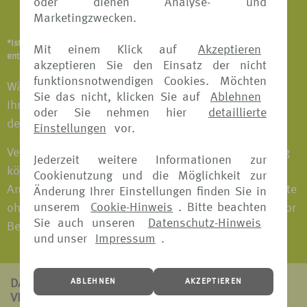
oder dienen Analyse- und
Notfallversicherung
Marketingzwecken.
*Ist abhängig vom Versicherungsangebot und Versicherer. Details
Mit einem Klick auf
Akzeptieren
entnehmen Sie bitte den jeweiligen Versicherungsbedingungen.
akzeptieren Sie den Einsatz der nicht
funktionsnotwendigen Cookies. Möchten
Wählen Sie das Versicherungspaket individuell nach
Sie das nicht, klicken Sie auf
Ablehnen
Ihren Bedürfnissen aus und fahren Sie entspannt in
oder Sie nehmen hier
detaillierte
den Urlaub.
Einstellungen
vor.
Versicherungspakete mit Reiserücktritts-Versicherung
Jederzeit weitere Informationen zur
können bei fast allen Versicherern bis 30 Tage vor
Cookienutzung und die Möglichkeit zur
Antritt der Reise gebucht werden. Versicherungspakete
Änderung Ihrer Einstellungen finden Sie in
unserem
Cookie-Hinweis
. Bitte beachten
ohne Reiserücktritts-Versicherung können jederzeit vor
Sie auch unseren
Datenschutz-Hinweis
Beginn der Reise gebucht werden.
und unser
Impressum
.
ABLEHNEN
AKZEPTIEREN
DAS ZEICHNET
VERS[4U] AUS: