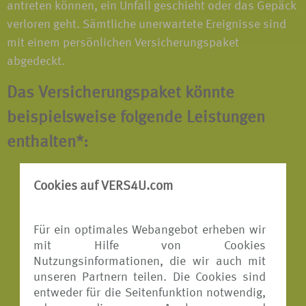
antreten können, ein Unfall geschieht oder das Gepäck
verloren geht. Sämtliche unerwartete Ereignisse sind
mit einem persönlichen Versicherungspaket
abgedeckt.
Das Versicherungspaket könnte
beispielsweise folgende Leistungen
enthalten*:
Reiserücktritts-Versicherung
Cookies auf VERS4U.com
Reiseabbruch-Versicherung
Für ein optimales Webangebot erheben wir
Reisekranken-Versicherung
mit Hilfe von Cookies
Reisegepäck-Versicherung
Nutzungsinformationen, die wir auch mit
unseren Partnern teilen. Die Cookies sind
Reiseunfall-Versicherung
entweder für die Seitenfunktion notwendig,