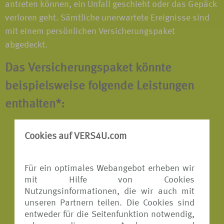
antreten können, ein Unfall geschieht oder das Gepäck
verloren geht. Sämtliche unerwartete Ereignisse sind
mit einem persönlichen Versicherungspaket
abgedeckt.
Das Versicherungspaket könnte
beispielsweise folgende Leistungen
enthalten*:
Reiserücktritts-Versicherung
Cookies auf VERS4U.com
Reiseabbruch-Versicherung
Für ein optimales Webangebot erheben wir
Reisekranken-Versicherung
mit Hilfe von Cookies
Reisegepäck-Versicherung
Nutzungsinformationen, die wir auch mit
unseren Partnern teilen. Die Cookies sind
Reiseunfall-Versicherung
entweder für die Seitenfunktion notwendig,