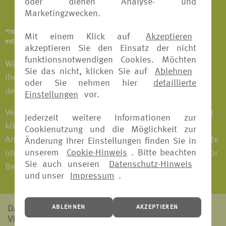
oder dienen Analyse- und
Notfallversicherung
Marketingzwecken.
*Ist abhängig vom Versicherungsangebot und Versicherer. Details
Mit einem Klick auf
Akzeptieren
entnehmen Sie bitte den jeweiligen Versicherungsbedingungen.
akzeptieren Sie den Einsatz der nicht
funktionsnotwendigen Cookies. Möchten
Wählen Sie das Versicherungspaket individuell nach
Sie das nicht, klicken Sie auf
Ablehnen
Ihren Bedürfnissen aus und fahren Sie entspannt in
oder Sie nehmen hier
detaillierte
den Urlaub.
Einstellungen
vor.
Versicherungspakete mit Reiserücktritts-Versicherung
Jederzeit weitere Informationen zur
können bei fast allen Versicherern bis 30 Tage vor
Cookienutzung und die Möglichkeit zur
Antritt der Reise gebucht werden. Versicherungspakete
Änderung Ihrer Einstellungen finden Sie in
unserem
Cookie-Hinweis
. Bitte beachten
ohne Reiserücktritts-Versicherung können jederzeit vor
Sie auch unseren
Datenschutz-Hinweis
Beginn der Reise gebucht werden.
und unser
Impressum
.
ABLEHNEN
AKZEPTIEREN
DAS ZEICHNET
VERS[4U] AUS: